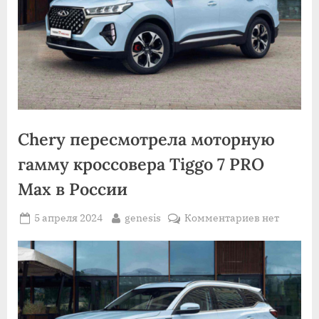
Chery пересмотрела моторную
гамму кроссовера Tiggo 7 PRO
Max в России
Posted
By
к
5 апреля 2024
genesis
Комментариев
нет
on
записи
Chery
пересмотре
моторную
гамму
кроссовера