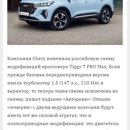
Tiggo
7
PRO
Max
в
России
Компания Chery изменила российскую гамму
модификаций кроссовера Tiggo 7 PRO Max. Если
прежде базовая переднеприводная версия
имела турбомотор 1.5 (147 л.с., 210 Нм) и
вариатор, то теперь такая связка исключена из
гаммы, пишет издание «Авторевю». Отныне
«семерки» с двумя ведущими колесами будут
иметь тот же силовой агрегат, что и
полноприводные модификации: это двигатель