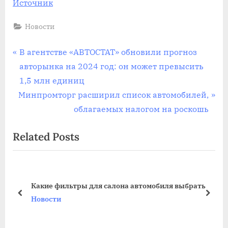
Источник
Новости
Навигация
P
В агентстве «АВТОСТАТ» обновили прогноз
r
авторынка на 2024 год: он может превысить
по
e
1,5 млн единиц
записям
N
v
Минпромторг расширил список автомобилей,
e
i
облагаемых налогом на роскошь
x
o
Related Posts
t
u
P
s
o
P
s
o
Какие фильтры для салона автомобиля выбрать
t
s
prev
next
Новости
:
t
: