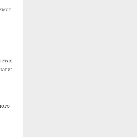
имат.
остая
шаги:
ного