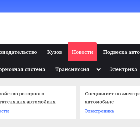
онодательство
Кузов
Новости
Подвеска авто
Toggle
ормозная система
Трансмиссия
Электрика
sub-
menu
ройство роторного
Специалист по электр
гателя для автомобиля
автомобиле
ости
Электроника