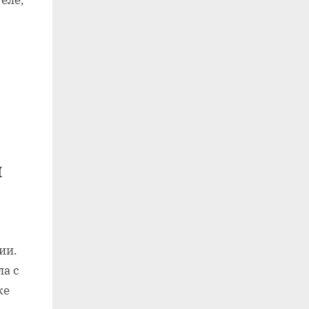
и
ии.
ла с
же