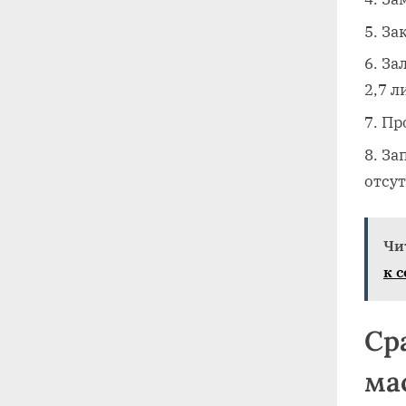
За
За
2,7 л
Пр
Зап
отсут
Чи
к 
Ср
ма