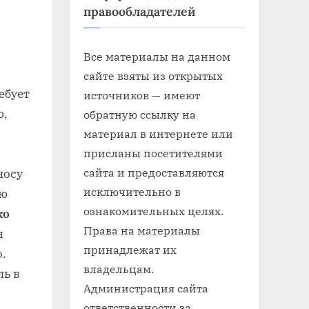
правообладателей
Все материалы на данном
сайте взяты из открытых
ебует
источников — имеют
ю,
обратную ссылку на
материал в интернете или
присланы посетителями
сайта и предоставляются
носу
исключительно в
ию
ознакомительных целях.
ко
Права на материалы
я
принадлежат их
.
владельцам.
ль в
Администрация сайта
ответственности за