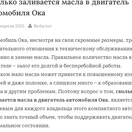
лько заливается масла в двигатель
омобиля Ока
sted
By
 апреля 2025
Redactor
мобиль Ока, несмотря на свои скромные размеры, тр
ательного отношения к техническому обслуживани
нно к замене масла. Правильное количество масла в
теле – залог его долгой и бесперебойной работы.
ком мало масла может привести к повышенному из
ей и даже поломке, а слишком много – к образован
а и другим проблемам. Поэтому вопрос о том,
сколь
вается масла в двигатель автомобиля Ока
, являетс
евым для каждого владельца этого компактного авто
о знать точный объем, чтобы поддерживать двигате
мальном состоянии.