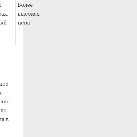
х
Более
ах,
высокая
ный
цена
ное
к
вие,
ние
ия в