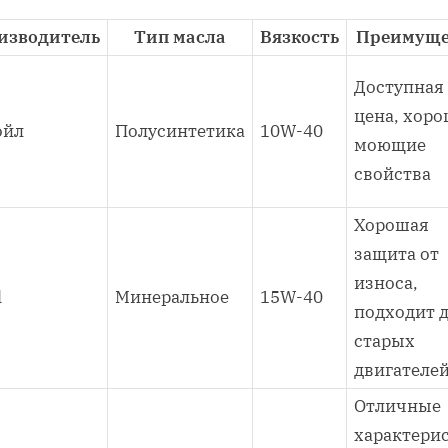
изводитель
Тип масла
Вязкость
Преимуще
Доступная
цена, хор
ойл
Полусинтетика
10W-40
моющие
свойства
Хорошая
защита от
износа,
l
Минеральное
15W-40
подходит 
старых
двигателе
Отличные
характери