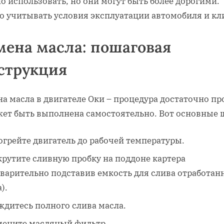
 использовать, но они могут быть более дорогими.
о учитывать условия эксплуатации автомобиля и кл
мена масла: пошаговая
струкция
а масла в двигателе Оки – процедура достаточно пр
жет быть выполнена самостоятельно. Вот основные 
огрейте двигатель до рабочей температуры.
крутите сливную пробку на поддоне картера
дварительно подставив емкость для слива отработан
).
ждитесь полного слива масла.
мените масляный фильтр.