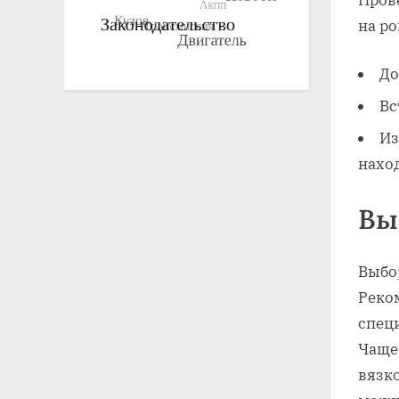
на ро
До
Вс
Из
нахо
Вы
Выбо
Реко
спец
Чаще
вязк