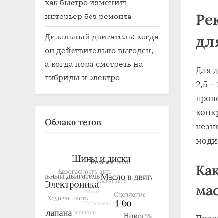
как быстро изменить
Ре
интерьер без ремонта
Дизельный двигатель: когда
дл
он действительно выгоден,
а когда пора смотреть на
Для д
гибриды и электро
2,5 ⏤
пров
конкр
Облако тегов
незн
моди
Как
ма
Пров