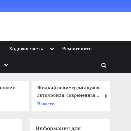
Toggle
Ходовая часть
Ремонт авто
sub-
menu
Toggle
Toggle
sub-
menu
search
form
онике в
Жидкий полимер для кузова
по
автомобиля: современная
next
Ку
защита и блеск
Новости
Информация для