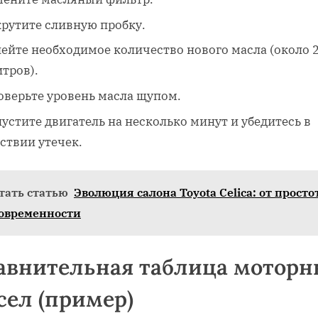
крутите сливную пробку.
лейте необходимое количество нового масла (около 
итров).
оверьте уровень масла щупом.
устите двигатель на несколько минут и убедитесь в
ствии утечек.
тать статью
Эволюция салона Toyota Celica: от просто
современности
авнительная таблица моторн
сел (пример)