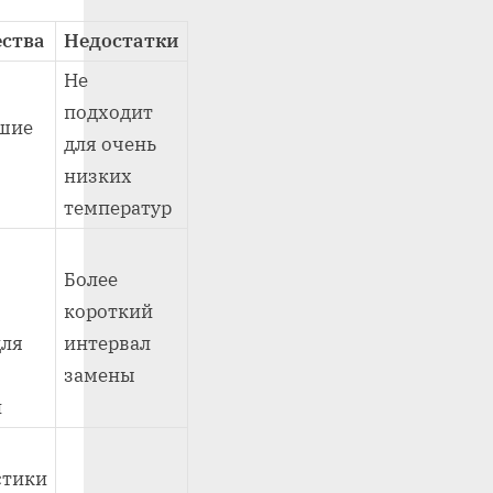
ства
Недостатки
Не
подходит
ошие
для очень
низких
температур
Более
короткий
для
интервал
замены
й
стики