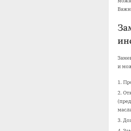
можно
Важн
За
ин
Замен
и мо
Пр
От
(пре
масла
До
За