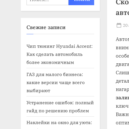
Ско
авт
Po
20
Свежие записи
on
Авто
Чип тюнинг Hyundai Accent:
вним
Как сделать автомобиль
особе
более экономичным
двига
Слиш
ГАЗ для малого бизнеса:
детал
какие версии чаще всего
нагар
выбирают
зали
Устранение ошибок: полный
ключ
гайд по решению проблем
Важн
Наклейки на окно для уюта:
опти