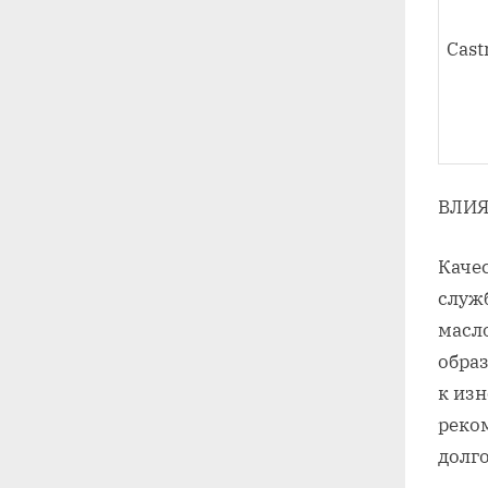
Cast
ВЛИЯ
Каче
служ
масло
обра
к изн
реко
долг