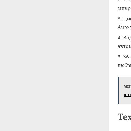
микр
Ци
Auto 
Во
авто
36
любы
Чи
ав
Те