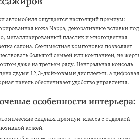
ссажиров
ри автомобиля ощущается настоящий премиум:
орированная кожа Nappa, декоративные вставки под
во, металлизированный пластик и многоцветная
ветка салона. Семиместная компоновка позволяет
шествовать большой семьей или компанией, не жерт
ортом даже на третьем ряду. Центральная консоль
щена двумя 12,3-дюймовыми дисплеями, а цифрова
орная панель обеспечивает удобство управления.
ючевые особенности интерьера:
атомические сиденья премиум-класса с отделкой
люзивной кожей.
ёхзонный климат-контроль для индивидуального