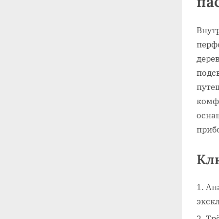
па
Внут
перф
дере
подс
путе
комф
осна
приб
Кл
Ан
экск
Тр