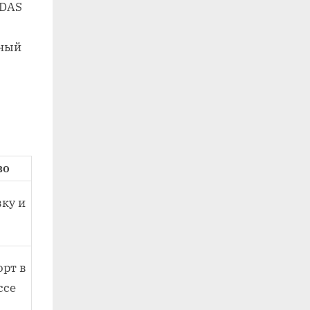
ADAS
вный
во
ку и
рт в
ссе