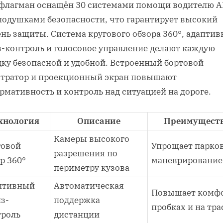
 флагман оснащён 30 системами помощи водителю 
 подушками безопасности, что гарантирует высокий
ень защиты. Система кругового обзора 360°, адапти
з-контроль и голосовое управление делают каждую
дку безопасной и удобной. Встроенный бортовой
стратор и проекционный экран повышают
рмативность и контроль над ситуацией на дороге.
хнология
Описание
Преимущест
Камеры высокого
говой
Упрощает парков
разрешения по
р 360°
маневрирование
периметру кузова
птивный
Автоматическая
Повышает комфо
з-
поддержка
пробках и на тра
троль
дистанции