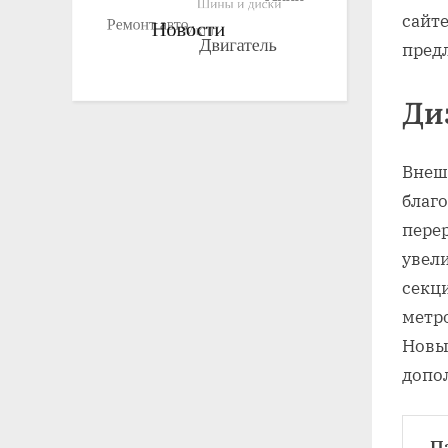
сайт
пред
Ди
Внеш
благо
перер
увел
секц
метр
Новы
допо
П