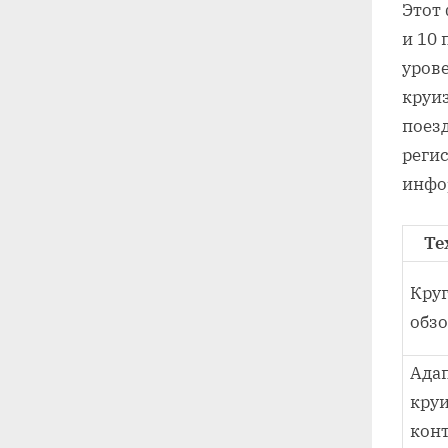
Этот
и 10
уров
круи
поез
реги
инфо
Те
Кру
обзо
Ада
круи
кон