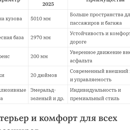
2025
Больше пространства д
а кузова
5010 мм
пассажиров и багажа
Устойчивость и комфор
сная база
2970 мм
дороге
Уверенное движение вн
ренс
200 мм
асфальта
Современный внешний 
ки
20 дюймов
и управляемость
клюзивные
Эмеральд-
Индивидуальность и
та
зеленый и др.
премиальный стиль
терьер и комфорт для всех