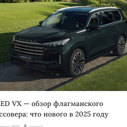
ED VX — обзор флагманского
ссовера: что нового в 2025 году
sted
By
 июня 2025
genesis