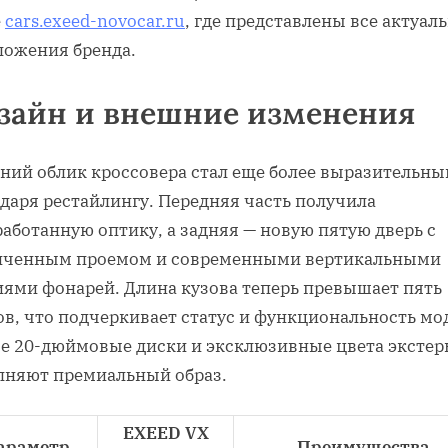
е
cars.exeed-novocar.ru
, где представлены все актуал
ложения бренда.
зайн и внешние изменения
ний облик кроссовера стал еще более выразительн
даря рестайлингу. Передняя часть получила
аботанную оптику, а задняя — новую пятую дверь с
иченным проемом и современными вертикальными
иями фонарей. Длина кузова теперь превышает пять
ов, что подчеркивает статус и функциональность мо
е 20-дюймовые диски и эксклюзивные цвета экстер
лняют премиальный образ.
EXEED VX
араметр
Преимущества