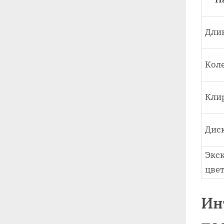
Длин
Коле
Кли
Дис
Экс
цве
Ин