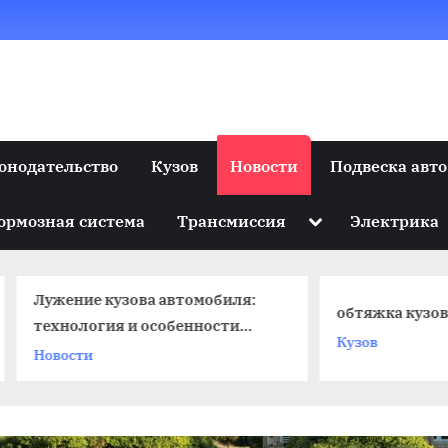
онодательство
Кузов
Новости
Подвеска авто
Toggle
ормозная система
Трансмиссия
Электрика
sub-
menu
ение кузова автомобиля:
обтяжка кузова авто 
нология и особенности
Кузов
цесса
ости