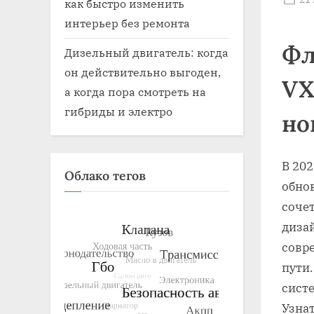
как быстро изменить
on
интерьер без ремонта
Фл
Дизельный двигатель: когда
он действительно выгоден,
VX
а когда пора смотреть на
гибриды и электро
но
В 20
Облако тегов
обно
соче
дизай
совр
пути
сист
Узна