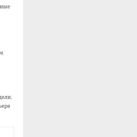
ьные
ым
дели.
ьера