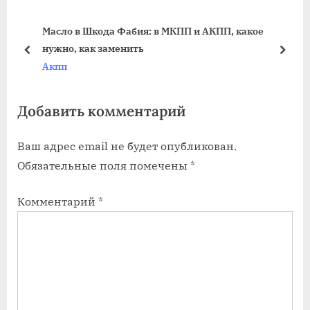
u
P
Масло в Шкода Фабия: в МКПП и АКПП, какое
s
o
нужно, как заменить
P
s
prev
next
Акпп
o
t
s
:
Добавить комментарий
t
:
Ваш адрес email не будет опубликован.
Обязательные поля помечены
*
Комментарий
*