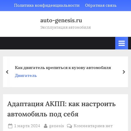
Skip
Политика конфиденциальности
Обратная связь
to
auto-genesis.ru
content
Эксплуатация автомобиля
Как двигатель крепиться к кузову автомобиля
prev
nex
Двигатель
Адаптация АКПП: как настроить
автомобиль под себя
Posted
By
к
1 марта 2024
genesis
Комментариев
нет