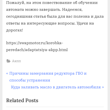
Пожалуй, на этом повествование об обучении
автомата можно завершать. Надеемся,
сегодняшняя статья была для вас полезна и дала
ответы на интересующие вопросы. Удачи на
дорогах!
https://swapmotor.ru/korobka-
peredach/adaptatsiya-akpp.html
Акпп
Навигация
P
Причины замерзания редуктора ГБО и
r
способы устранения
по
e
N
Куда заливать масло в двигатель автомобиля
записям
v
e
Related Posts
i
x
o
t