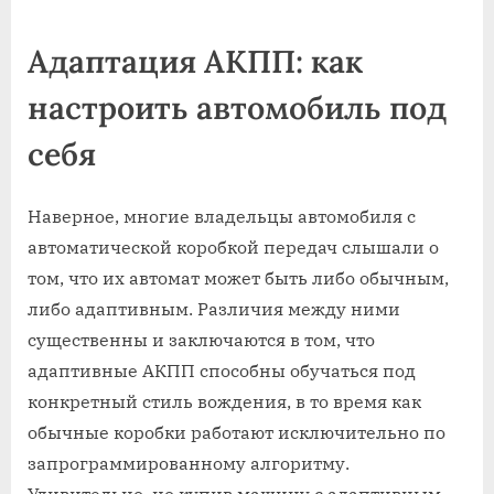
on
записи
Адаптация
Адаптация АКПП: как
АКПП:
как
настроить автомобиль под
настроить
автомобиль
себя
под
себя
Наверное, многие владельцы автомобиля с
автоматической коробкой передач слышали о
том, что их автомат может быть либо обычным,
либо адаптивным. Различия между ними
существенны и заключаются в том, что
адаптивные АКПП способны обучаться под
конкретный стиль вождения, в то время как
обычные коробки работают исключительно по
запрограммированному алгоритму.
Удивительно, но купив машину с адаптивным