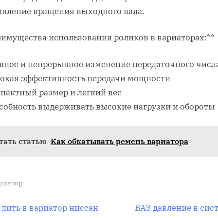
авление вращения выходного вала.
еимущества использования роликов в вариаторах:**
авное и непрерывное изменение передаточного числ
сокая эффективность передачи мощности
мпактный размер и легкий вес
особность выдерживать высокие нагрузки и обороты
тать статью
Как обкатывать ремень вариатора
риатор
вигация
N
 лить в вариатор ниссан
ВАЗ давление в сис