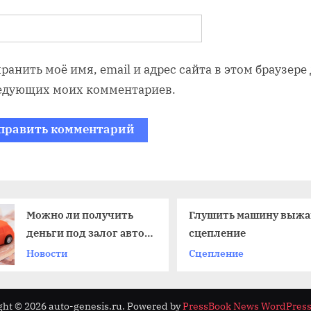
ранить моё имя, email и адрес сайта в этом браузере
едующих моих комментариев.
Можно ли получить
Глушить машину выжа
деньги под залог авто,
сцепление
если вы не его
Новости
Сцепление
владелец?
ght © 2026 auto-genesis.ru.
Powered by
PressBook News WordPres