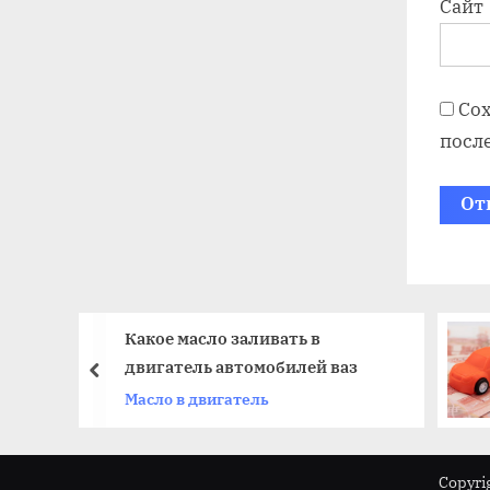
Сайт
Сох
посл
м
Какое масло заливать в
двигатель автомобилей ваз
prev
Масло в двигатель
Copyri