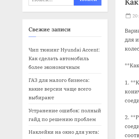
Как
Po
20
on
Свежие записи
Вариа
для 
коле
Чип тюнинг Hyundai Accent:
Как сделать автомобиль
**Как
более экономичным
ГАЗ для малого бизнеса:
1. **
какие версии чаще всего
кони
выбирают
соеди
Устранение ошибок: полный
2. **
гайд по решению проблем
соеди
Наклейки на окно для уюта:
соот