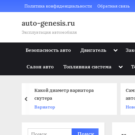
Skip
Политика конфиденциальности
Обратная связь
to
content
auto-genesis.ru
Эксплуатация автомобиля
Toggle
Безопасность авто
Двигатель
Зак
sub-
menu
Toggle
Салон авто
Топливная система
Т
sub-
menu
Какой диаметр вариатора
Сам
машине
скутера
авт
prev
и с
Вариатор
Нов
Найти: