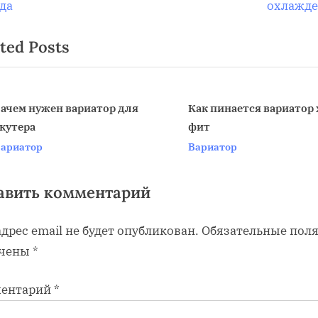
e
да
охлажд
x
ted Posts
t
писям
P
o
s
ачем нужен вариатор для
Как пинается вариатор
кутера
фит
t
v
ариатор
Вариатор
:
авить комментарий
дрес email не будет опубликован.
Обязательные пол
чены
*
ентарий
*