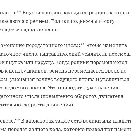
Ролики:** Внутри шкивов находятся ролики, которые
икасаются с ремнем. Ролики подвижны и могут
мещаться вдоль канавок.
*Изменение передаточного числа:** Чтобы изменить
даточное число, гидравлический усилитель перемещ
ки внутрь или наружу. Когда ролики перемещаются
рь к центру шкивов, ремень перемещается вверх по
сам, уменьшая радиус ведущего шкива и увеличивая
ус ведомого шкива. Это приводит к уменьшению
даточного числа (повышению оборотов двигателя
сительно скорости движения).
Реверс:** В вариаторах также есть ролики или плане
ема передач заднего хода, которые позволяют измен