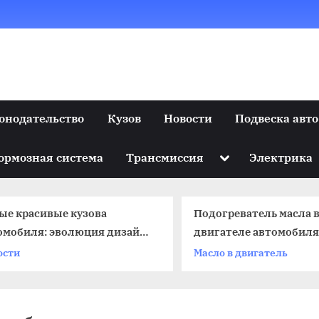
онодательство
Кузов
Новости
Подвеска авто
Toggle
ормозная система
Трансмиссия
Электрика
sub-
menu
ые красивые кузова
Подогреватель масла 
омобиля: эволюция дизайна
двигателе автомобиля
овременные тенденции
ости
Масло в двигатель