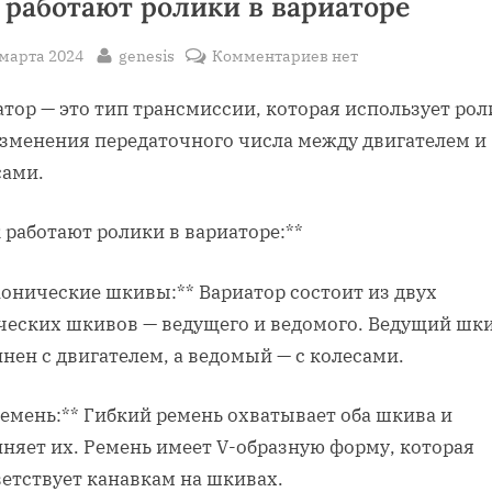
 работают ролики в вариаторе
sted
By
к
 марта 2024
genesis
Комментариев
нет
записи
тор — это тип трансмиссии, которая использует ро
Как
работают
изменения передаточного числа между двигателем и
ролики
сами.
в
вариаторе
 работают ролики в вариаторе:**
Конические шкивы:** Вариатор состоит из двух
ческих шкивов — ведущего и ведомого. Ведущий шк
нен с двигателем, а ведомый — с колесами.
Ремень:** Гибкий ремень охватывает оба шкива и
няет их. Ремень имеет V-образную форму, которая
ветствует канавкам на шкивах.