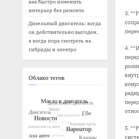
как быстро изменить
интерьер без ремонта
3. **
сопр
Дизельный двигатель: когда
пере
он действительно выгоден,
а когда пора смотреть на
4. *
гибриды и электро
пере
роли
внут
Облако тегов
кону
ради
пере
отно
5. **
сист