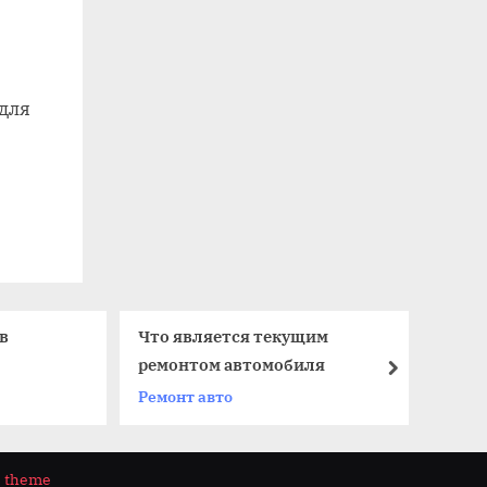
 для
в
Что является текущим
Ск
ремонтом автомобиля
к
next
Ремонт авто
М
s theme