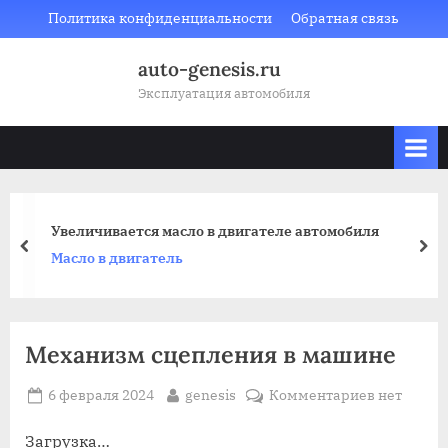
Skip
Политика конфиденциальности
Обратная связь
to
auto-genesis.ru
content
Эксплуатация автомобиля
Увеличивается масло в двигателе автомобиля
prev
nex
Масло в двигатель
Механизм сцепления в машине
Posted
By
к
6 февраля 2024
genesis
Комментариев
нет
on
записи
Механизм
Загрузка…