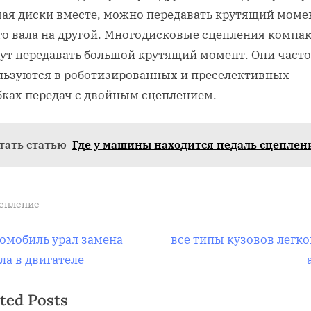
ая диски вместе, можно передавать крутящий моме
го вала на другой. Многодисковые сцепления компа
гут передавать большой крутящий момент. Они часто
льзуются в роботизированных и преселективных
бках передач с двойным сцеплением.
тать статью
Где у машины находится педаль сцеплен
епление
вигация
N
омобиль урал замена
все типы кузовов легк
e
ла в двигателе
x
ted Posts
t
писям