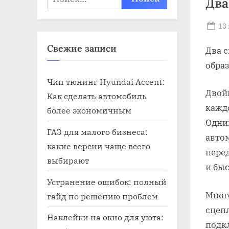
Два
Po
13
on
Свежие записи
Два 
обра
Чип тюнинг Hyundai Accent:
Двой
Как сделать автомобиль
кажд
более экономичным
Одни
ГАЗ для малого бизнеса:
авто
какие версии чаще всего
пере
выбирают
и бы
Устранение ошибок: полный
Мног
гайд по решению проблем
сцеп
Наклейки на окно для уюта:
подкл