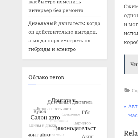
как быстро изменить
Сжим
интерьер без ремонта
одно
Дизельный двигатель: когда
и мо
он действительно выгоден,
испо
а когда пора смотреть на
коро
гибриды и электро
Чи
Облако тегов
Сц
На
P
Авт
r
мас
по
e
Rela
v
за