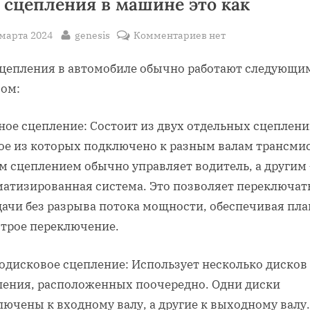
 сцепления в машине это как
sted
By
к
 марта 2024
genesis
Комментариев
нет
записи
сцепления в автомобиле обычно работают следующи
Два
сцепления
зом:
в
машине
ное сцепление: Состоит из двух отдельных сцеплени
это
ое из которых подключено к разным валам трансми
как
м сцеплением обычно управляет водитель, а другим
матизированная система. Это позволяет переключат
дачи без разрыва потока мощности, обеспечивая пла
строе переключение.
одисковое сцепление: Использует несколько дисков
ления, расположенных поочередно. Одни диски
ючены к входному валу, а другие к выходному валу.