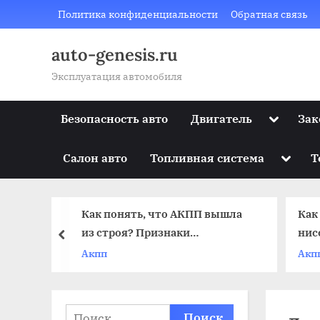
Skip
Политика конфиденциальности
Обратная связь
to
content
auto-genesis.ru
Эксплуатация автомобиля
Toggle
Безопасность авто
Двигатель
Зак
sub-
menu
Toggle
Салон авто
Топливная система
Т
sub-
menu
лях
Как понять, что АКПП вышла
Как
а
из строя? Признаки
нис
prev
неисправности коробки-
Акпп
Акп
автомат
Найти: