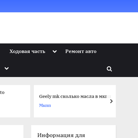
Toggle
Ходовая часть
Ремонт авто
sub-
menu
Toggle
Toggle
sub-
menu
search
form
to
по
Geely mk сколько масла в мкпп
ав
next
Мкпп
Ку
Информация для