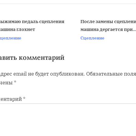
P
o
s
Выжимаю педаль сцепления
После замены сцеплен
ашина глохнет
машина дергается при
t
v
переключении
цепление
Сцепление
:
авить комментарий
дрес email не будет опубликован.
Обязательные пол
чены
*
ентарий
*