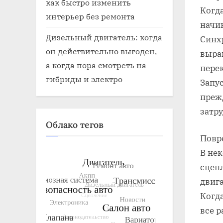
как быстро изменить
Когда
интерьер без ремонта
начи
Дизельный двигатель: когда
Синх
он действительно выгоден,
выра
а когда пора смотреть на
пере
гибриды и электро
Запу
преж
затр
Облако тегов
Повр
В не
сцеп
двига
Когда
все р