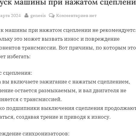
уск машины при нажатом сцеплен
sted
By
к
марта 2024
genesis
Комментариев
нет
записи
ск машины при нажатом сцеплении не рекомендуетс
Запуск
машины
ольку это может вызвать износ и повреждение
при
онентов трансмиссии. Вот причины, по которым это
нажатом
ет избегать:
сцеплении
с сцепления:
а вы включаете зажигание с нажатым сцеплением,
ление остается размыкаемым, и вал двигателя не
иняется с трансмиссией.
ко подшипники выключения сцепления продолжаю
ться, создавая трение и приводя к износу.
еждение синхронизаторов: