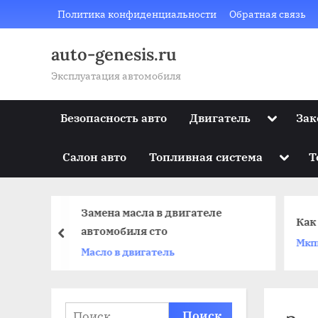
Skip
Политика конфиденциальности
Обратная связь
to
content
auto-genesis.ru
Эксплуатация автомобиля
Toggle
Безопасность авто
Двигатель
Зак
sub-
menu
Toggle
Салон авто
Топливная система
Т
sub-
menu
узов
Замена масла в двигателе
Как
автомобиля сто
prev
Мкп
Масло в двигатель
Найти: