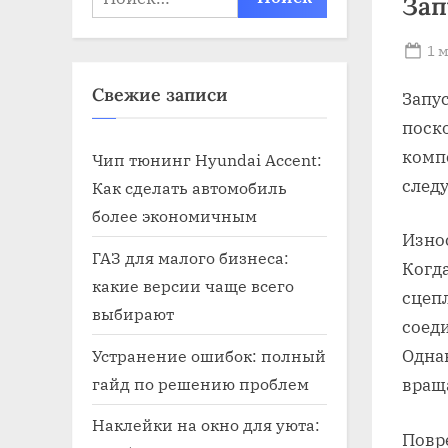
Зап
Po
1 
on
Свежие записи
Запу
поск
комп
Чип тюнинг Hyundai Accent:
следу
Как сделать автомобиль
более экономичным
Изно
ГАЗ для малого бизнеса:
Когд
какие версии чаще всего
сцеп
выбирают
соед
Устранение ошибок: полный
Одна
гайд по решению проблем
враща
Наклейки на окно для уюта:
Повр