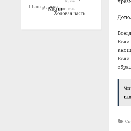
чрез
Допо
Всегд
Если 
кноп
Если 
обра
Чи
гл
Сц