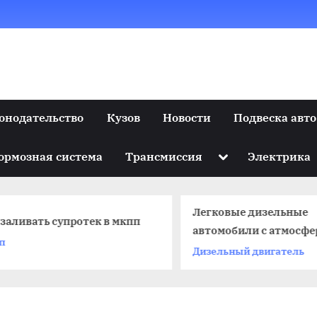
онодательство
Кузов
Новости
Подвеска авто
Toggle
ормозная система
Трансмиссия
Электрика
sub-
menu
Легковые дизельные
 заливать супротек в мкпп
автомобили с атмосф
п
двигателями
Дизельный двигатель