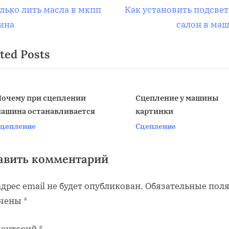
вигация
N
лько лить масла в мкпп
Как установить подсвет
e
ина
салон в ма
x
ted Posts
t
писям
P
o
s
очему при сцеплении
Сцепление у машины
ашина останавливается
картинки
t
v
цепление
Сцепление
:
авить комментарий
дрес email не будет опубликован.
Обязательные пол
чены
*
ентарий
*