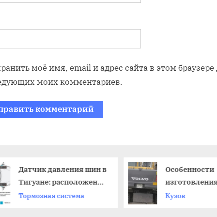
ранить моё имя, email и адрес сайта в этом браузере
едующих моих комментариев.
Датчик давления шин в
Особенности
Тигуане: расположение
изготовлени
и особенности
номерных зна
Тормозная система
Кузов
спецтехники 