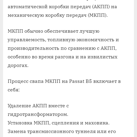
мкпп
автоматической коробки передач (АКПП) на
пассат
механическую коробку передач (МКПП).
б5
что
МКПП обычно обеспечивает лучшую
это
управляемость, топливную экономичность и
производительность по сравнению с АКПП,
особенно во время разгона и на извилистых
дорогах.
Процесс свапа МКПП на Passat B5 включает в
себя:
Удаление АКПП вместе с
гидротрансформатором.
Установка МКПП, сцепления и маховика.
Замена трансмиссионного туннеля или его