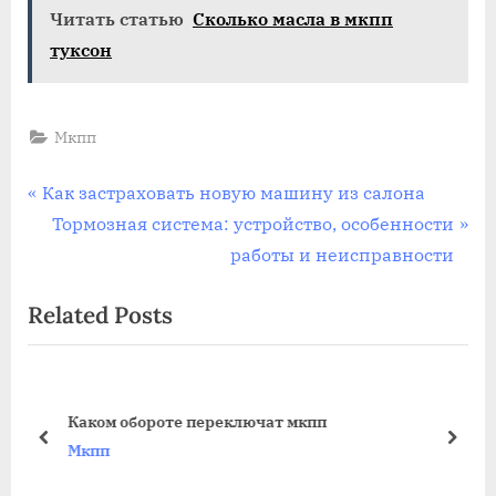
Читать статью
Сколько масла в мкпп
туксон
Мкпп
Навигация
P
Как застраховать новую машину из салона
r
N
Тормозная система: устройство, особенности
по
e
e
работы и неисправности
записям
v
x
Related Posts
i
t
o
P
u
o
s
s
Каком обороте переключат мкпп
P
t
prev
next
Мкпп
o
: