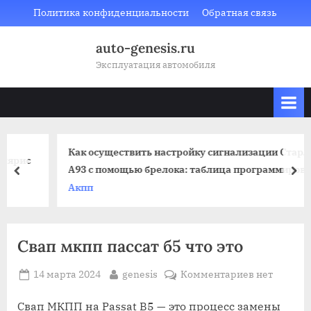
Skip
Политика конфиденциальности
Обратная связь
to
auto-genesis.ru
content
Эксплуатация автомобиля
Как осуществить настройку сигнализации Старлайн
ис
А93 с помощью брелока: таблица программирования
prev
nex
Акпп
Свап мкпп пассат б5 что это
Posted
By
к
14 марта 2024
genesis
Комментариев
нет
on
записи
Свап
Свап МКПП на Passat B5 — это процесс замены