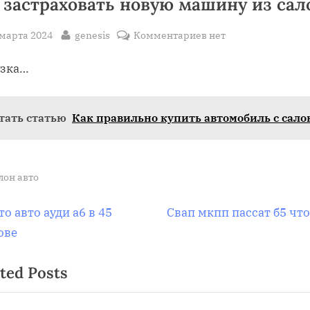
 застраховать новую машину из сал
sted
By
к
 марта 2024
genesis
Комментариев
нет
записи
узка…
Как
застраховать
новую
тать статью
Как правильно купить автомобиль с сало
машину
из
салона
лон авто
вигация
N
то авто ауди а6 в 45
Свап мкпп пассат б5 что
e
ове
x
ted Posts
t
писям
P