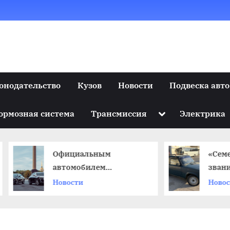
онодательство
Кузов
Новости
Подвеска авто
Toggle
ормозная система
Трансмиссия
Электрика
sub-
menu
Официальным
«Семерка» 
автомобилем
звание лид
ПМЭФ-2024 выступит
вторичного
Новости
Новости
премиальный бренд
в России
Hongqi