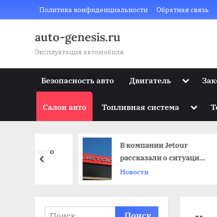
Skip
Политика конфиденциальности
Обратная связь
to
content
auto-genesis.ru
Эксплуатация автомобиля
Toggle
Безопасность авто
Двигатель
Зак
sub-
menu
Toggle
Салон авто
Топливная система
Т
sub-
menu
В компании Jetour
ова авто
рассказали о ситуации
prev
со сборкой
Новости
автомобилей на
«Автоторе»
Найти: