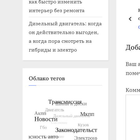
o
как быстро изменить
u
ь ковролин в
Какие бывают коврики в
К
интерьер без ремонта
обиля
салон автомобиля
с
s
pre
Дизельный двигатель: когда
Салон авто
С
P
он действительно выгоден,
o
а когда пора смотреть на
s
Доб
гибриды и электро
t
Ваш а
:
поме
Облако тегов
Комм