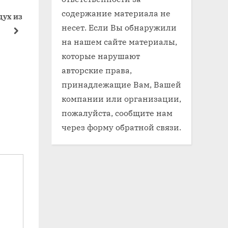
содержание материала не
ух из
Как проводить осмотр
Как ухажи
несет. Если Вы обнаружили
автомобиля в салоне
автомобил
next
на нашем сайте материалы,
Салон авто
Салон авто
которые нарушают
авторские права,
принадлежащие Вам, Вашей
компании или организации,
я
пожалуйста, сообщите нам
через форму обратной связи.