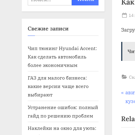
Как
Po
14
on
Свежие записи
Загр
Чип тюнинг Hyundai Accent:
Чи
Как сделать автомобиль
более экономичным
Са
ГАЗ для малого бизнеса:
какие версии чаще всего
На
P
ави
выбирают
r
куз
по
Устранение ошибок: полный
e
гайд по решению проблем
Rela
v
за
i
Наклейки на окно для уюта: