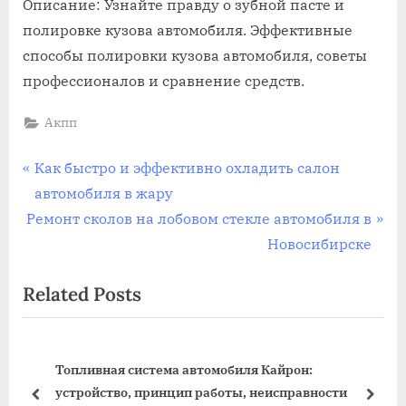
Описание: Узнайте правду о зубной пасте и
полировке кузова автомобиля. Эффективные
способы полировки кузова автомобиля, советы
профессионалов и сравнение средств.
Акпп
Навигация
P
Как быстро и эффективно охладить салон
r
автомобиля в жару
по
N
e
Ремонт сколов на лобовом стекле автомобиля в
записям
e
v
Новосибирске
x
i
Related Posts
t
o
P
u
o
s
втомобиля Кайрон:
s
P
Что делать, если у автомо
 работы, неисправности
t
o
prev
next
Акпп