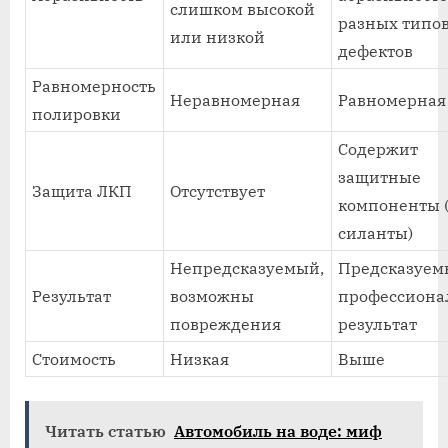
слишком высокой
разных типо
или низкой
дефектов
Равномерность
Неравномерная
Равномерная
полировки
Содержит
защитные
Защита ЛКП
Отсутствует
компоненты (
силанты)
Непредсказуемый,
Предсказуем
Результат
возможны
профессион
повреждения
результат
Стоимость
Низкая
Выше
Читать статью
Автомобиль на воде: миф