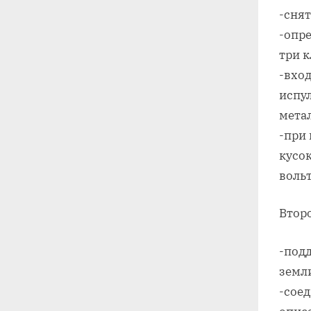
-снят
-опре
три 
-вхо
испул
мета
-при
кусок
воль
Второ
-подд
земл
-соед