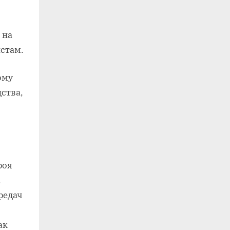
 на
стам.
ому
ства,
роя
.
редач
ак