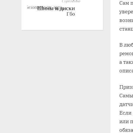
Сам п
увере
возн
стан
В лю
ремо
а так
опис
Приз
Самы
датчи
Если
или п
обяз