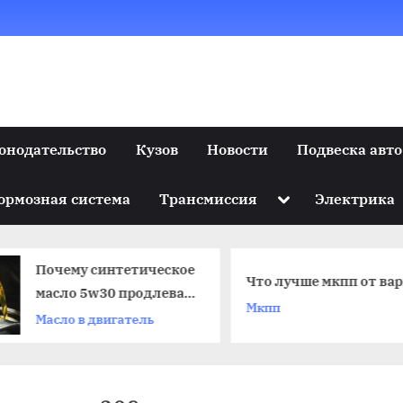
онодательство
Кузов
Новости
Подвеска авто
Toggle
ормозная система
Трансмиссия
Электрика
sub-
menu
Почему синтетическое
Что лучше мкпп от ва
масло 5w30 продлевает
Мкпп
жизнь двигателю и
Масло в двигатель
экономит топливо