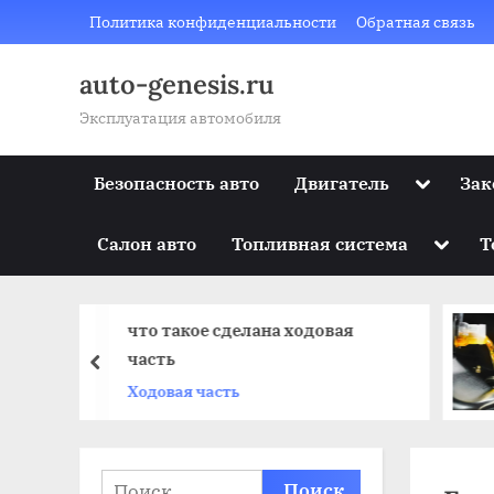
Skip
Политика конфиденциальности
Обратная связь
to
content
auto-genesis.ru
Эксплуатация автомобиля
Toggle
Безопасность авто
Двигатель
Зак
sub-
menu
Toggle
Салон авто
Топливная система
Т
sub-
menu
что такое сделана ходовая
а авто
часть
prev
Ходовая часть
Найти: