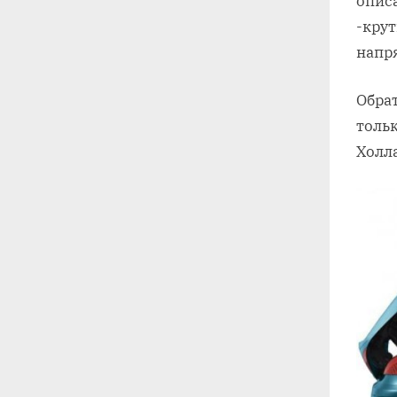
опис
-крут
напр
Обра
тольк
Холла