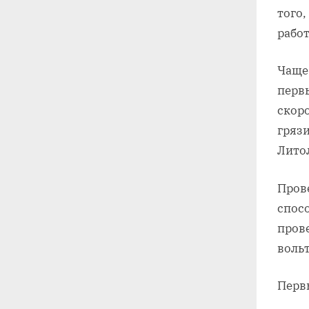
того,
рабо
Чаще 
перв
скоро
грязи
Лито
Пров
спосо
пров
воль
Перв