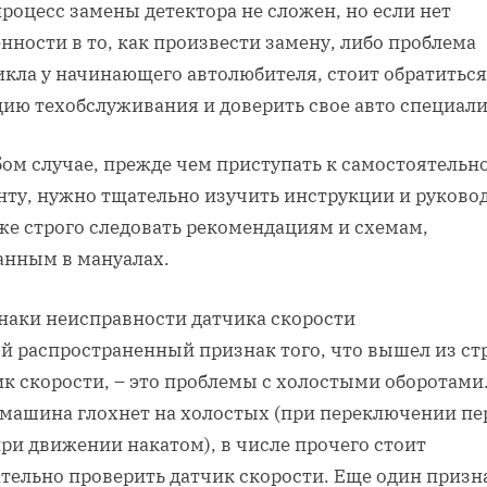
роцесс замены детектора не сложен, но если нет
нности в то, как произвести замену, либо проблема
икла у начинающего автолюбителя, стоит обратиться
цию техобслуживания и доверить свое авто специали
бом случае, прежде чем приступать к самостоятельн
нту, нужно тщательно изучить инструкции и руковод
же строго следовать рекомендациям и схемам,
анным в мануалах.
наки неисправности датчика скорости
й распространенный признак того, что вышел из ст
к скорости, – это проблемы с холостыми оборотами
 машина глохнет на холостых (при переключении пе
ри движении накатом), в числе прочего стоит
ательно проверить датчик скорости. Еще один призн