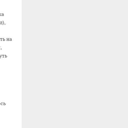
ка
л),
ть на
,
уть
ось