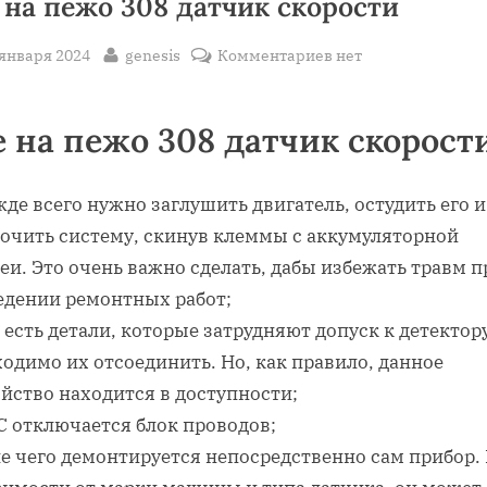
 на пежо 308 датчик скорости
sted
By
к
 января 2024
genesis
Комментариев
нет
записи
Где
е на пежо 308 датчик скорост
на
пежо
308
де всего нужно заглушить двигатель, остудить его и
датчик
точить систему, скинув клеммы с аккумуляторной
скорости
еи. Это очень важно сделать, дабы избежать травм п
едении ремонтных работ;
 есть детали, которые затрудняют допуск к детектор
одимо их отсоединить. Но, как правило, данное
йство находится в доступности;
С отключается блок проводов;
е чего демонтируется непосредственно сам прибор. 