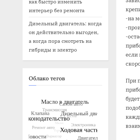
зави
как быстро изменить
креп
интерьер без ремонта
-на 
Дизельный двигатель: когда
-про
он действительно выгоден,
-оста
а когда пора смотреть на
прибо
гибриды и электро
если
скор
Облако тегов
При 
прибо
буде
подо
кажд
взаи