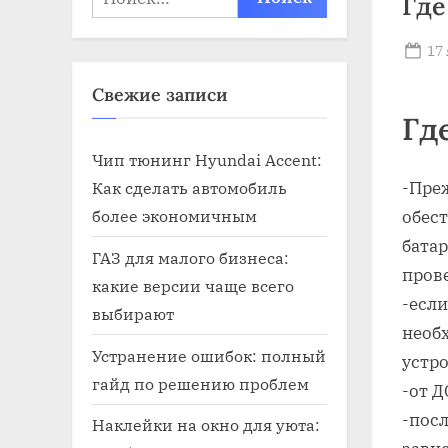
Где
Po
17
on
Свежие записи
Гд
Чип тюнинг Hyundai Accent:
Как сделать автомобиль
-Преж
более экономичным
обес
батар
ГАЗ для малого бизнеса:
пров
какие версии чаще всего
-если
выбирают
необх
Устранение ошибок: полный
устро
гайд по решению проблем
-от Д
-посл
Наклейки на окно для уюта: