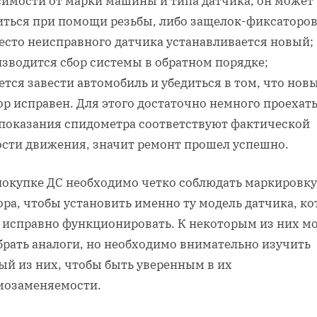
симости от марки машины и типа датчика, он может
иться при помощи резьбы, либо защелок-фиксаторов
место неисправного датчика устанавливается новый;
изводится сбор системы в обратном порядке;
ется завести автомобиль и убедиться в том, что нов
р исправен. Для этого достаточно немного проехать
 показания спидометра соответствуют фактической
ости движения, значит ремонт прошел успешно.
покупке ДС необходимо четко соблюдать маркировку
ра, чтобы установить именно ту модель датчика, ко
т исправно функционировать. К некоторым из них м
брать аналоги, но необходимо внимательно изучить
ый из них, чтобы быть уверенным в их
мозаменяемости.