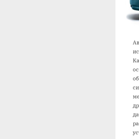
Ав
ис
Ка
ос
об
си
ме
др
да
ра
ус