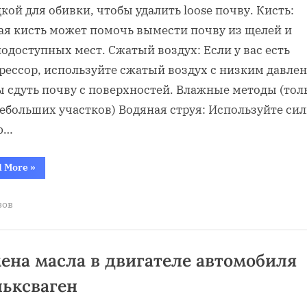
убрать
кой для обивки, чтобы удалить loose почву. Кисть:
грунт
ая кисть может помочь вымести почву из щелей и
с
одоступных мест. Сжатый воздух: Если у вас есть
кузова
рессор, используйте сжатый воздух с низким давле
авто
ы сдуть почву с поверхностей. Влажные методы (тол
небольших участков) Водяная струя: Используйте си
ю…
“как
d More
»
убрать
грунт
с
зов
кузова
авто”
ена масла в двигателе автомобиля
ьксваген