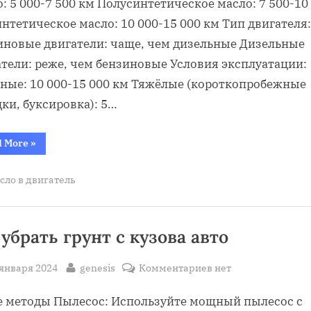
: 5 000-7 500 км Полусинтетическое масло: 7 500-10
двигателе
нтетическое масло: 10 000-15 000 км Тип двигателя:
автомобиля
иновые двигатели: чаще, чем дизельные Дизельные
километраж
атели: реже, чем бензиновые Условия эксплуатации:
ные: 10 000-15 000 км Тяжёлые (короткопробежные
ки, буксировка): 5…
“Замена
d More
»
масла
в
двигателе
сло в двигатель
автомобиля
километраж”
 убрать грунт с кузова авто
sted
By
к
 января 2024
genesis
Комментариев
нет
записи
е методы Пылесос: Используйте мощный пылесос с
как