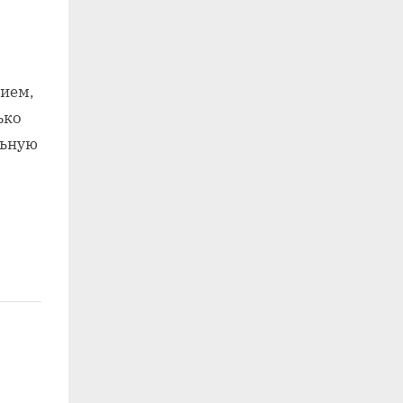
нием,
ько
льную