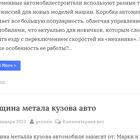
коробка
еменные автомобилестроители используют разные 
автомат
смиссий для новых моделей машин. Коробка автома
—
чает все большую популярность, облегчая управлени
как
мобилями, что актуально для новичков, которым сл
правильно
ть езду с переключением скоростей на «механике». 
ездить,
полная
же особенность ее работы?…
инструкция
для
“Что
d More
»
такое
начинающих
коробка
автомат
с
пп
—
ответами
как
правильно
на
ездить,
полная
вопросы
инструкция
щина метала кузова авто
для
начинающих
с
sted
By
к
 января 2024
genesis
Комментариев
нет
ответами
на
записи
вопросы”
ина металла кузова автомобиля зависит от: Марки и
толщина