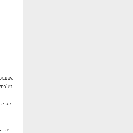
редач
rolet
еская
a
атая