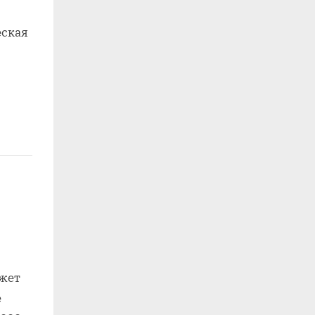
еская
ожет
е