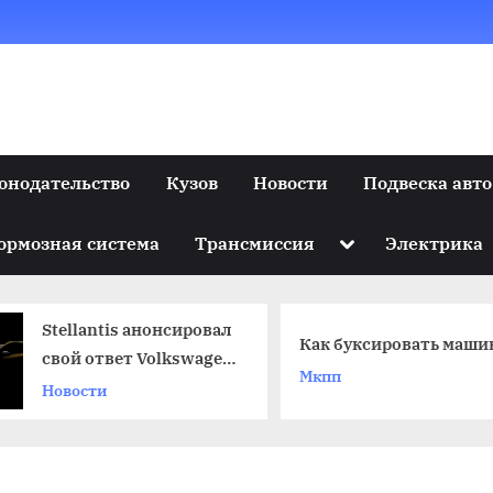
онодательство
Кузов
Новости
Подвеска авто
Toggle
ормозная система
Трансмиссия
Электрика
sub-
menu
Stellantis анонсировал
Как буксировать маши
свой ответ Volkswagen
Мкпп
ID.3
Новости