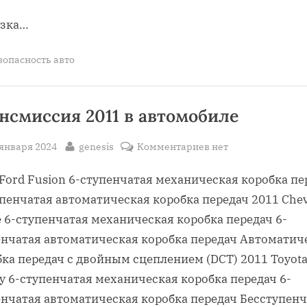
записи
узка…
Что
такое
индекс
зопасность авто
безопасности
автомобиля
нсмиссия 2011 в автомобиле
sted
By
к
 января 2024
genesis
Комментариев
нет
записи
Ford Fusion 6-ступенчатая механическая коробка пе
Трансмиссия
2011
пенчатая автоматическая коробка передач 2011 Chev
в
 6-ступенчатая механическая коробка передач 6-
автомобиле
енчатая автоматическая коробка передач Автоматич
ка передач с двойным сцеплением (DCT) 2011 Toyot
y 6-ступенчатая механическая коробка передач 6-
енчатая автоматическая коробка передач Бесступенч