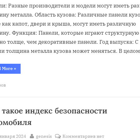
метала
ли: Разные производители и модели могут иметь ра
кузова
ну металла. Область кузова: Различные панели кузо
авто
 как капот, двери и крыша, могут иметь различную
ину. Функция: Панели, которые играют структурную 
но толще, чем декоративные панели. Год выпуска: С
ми толщина металла кузова может меняться. В цело
“толщина
d More
»
метала
кузова
авто”
зов
 такое индекс безопасности
омобиля
sted
By
к
 января 2024
genesis
Комментариев
нет