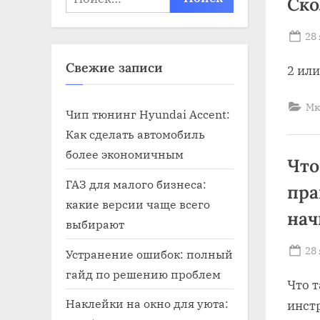
Ско
Po
28
on
Свежие записи
2 или
Мк
Чип тюнинг Hyundai Accent:
Как сделать автомобиль
более экономичным
Что
ГАЗ для малого бизнеса:
пра
какие версии чаще всего
нач
выбирают
Po
28
Устранение ошибок: полный
on
гайд по решению проблем
Что т
Наклейки на окно для уюта:
инст