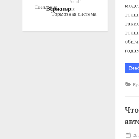
моде
толщи
такие
толщ
обыч
года
Rea
Ку
Что
авт
Po
28