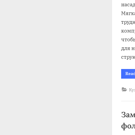
насад
Мягк
трудн
комп
чтоб
для 
стру
Rea
Ку
Зам
фол