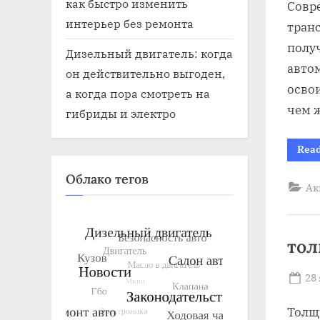
как быстро изменить
Совр
интерьер без ремонта
тран
полу
Дизельный двигатель: когда
авто
он действительно выгоден,
освои
а когда пора смотреть на
чем 
гибриды и электро
Rea
Облако тегов
Ак
тол
Po
28
on
Толщ