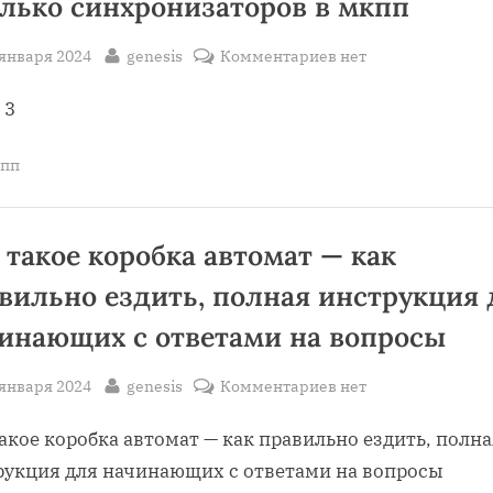
лько синхронизаторов в мкпп
sted
By
к
 января 2024
genesis
Комментариев
нет
записи
 3
Сколько
синхронизаторов
в
пп
мкпп
 такое коробка автомат — как
вильно ездить, полная инструкция 
инающих с ответами на вопросы
sted
By
к
 января 2024
genesis
Комментариев
нет
записи
акое коробка автомат — как правильно ездить, полн
Что
такое
рукция для начинающих с ответами на вопросы