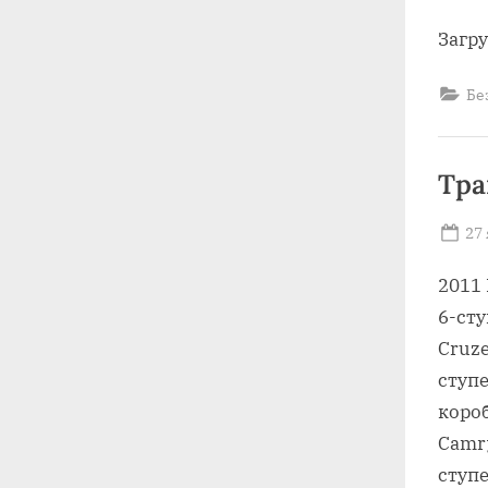
on
Загр
Бе
Тра
Po
27
on
2011 
6-сту
Cruze
ступ
короб
Camr
ступ