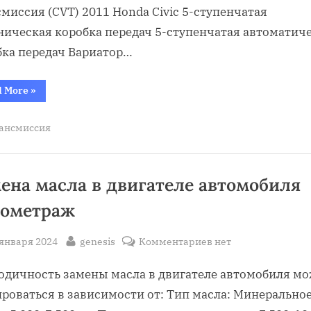
миссия (CVT) 2011 Honda Civic 5-ступенчатая
ническая коробка передач 5-ступенчатая автоматич
бка передач Вариатор…
“Трансмиссия
d More
»
2011
в
автомобиле”
ансмиссия
ена масла в двигателе автомобиля
лометраж
sted
By
к
 января 2024
genesis
Комментариев
нет
записи
одичность замены масла в двигателе автомобиля м
Замена
масла
роваться в зависимости от: Тип масла: Минерально
в