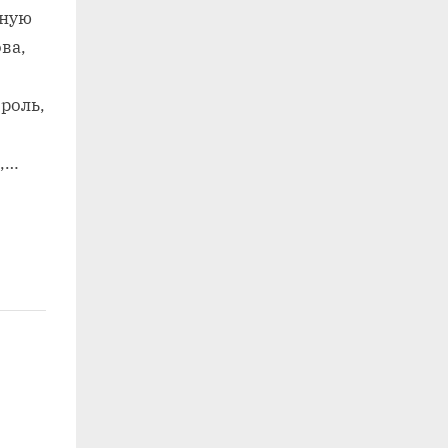
зную
ва,
роль,
м,…