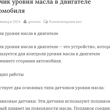
чик уровня масла в двигателе
омобиля
sted
By
к
 января 2024
genesis
Комментариев
нет
записи
к уровня масла в двигателе
Датчик
уровня
масла
к уровня масла в двигателе — это устройство, котор
в
ьзуется для контроля уровня масла в двигателе
двигателе
реннего сгорания автомобиля.
автомобиля
цип работы
ствует два основных типа датчиков уровня масла:
авковые датчики: Эти датчики используют поплавок
рый плавает на поверхности масла. Поплавок соедин