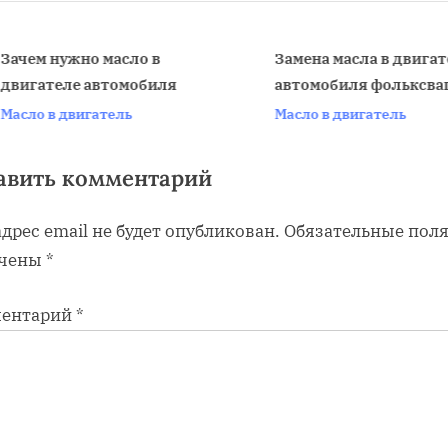
P
o
s
ачем нужно масло в
Замена масла в двигате
вигателе автомобиля
автомобиля фольксваг
t
v
асло в двигатель
Масло в двигатель
:
авить комментарий
дрес email не будет опубликован.
Обязательные пол
чены
*
ентарий
*