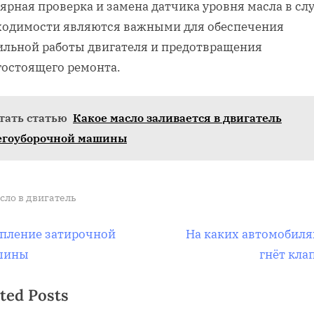
ярная проверка и замена датчика уровня масла в сл
ходимости являются важными для обеспечения
ильной работы двигателя и предотвращения
гостоящего ремонта.
тать статью
Какое масло заливается в двигатель
егоуборочной машины
сло в двигатель
вигация
N
пление затирочной
На каких автомобиля
e
шины
гнёт кла
x
ted Posts
t
писям