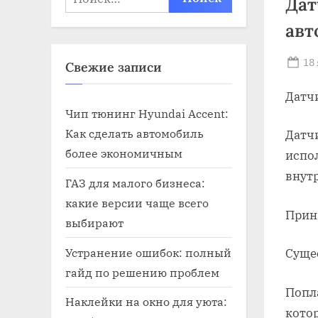
Дат
авт
Po
18
Свежие записи
on
Датчи
Чип тюнинг Hyundai Accent:
Как сделать автомобиль
Датчи
более экономичным
испол
внут
ГАЗ для малого бизнеса:
какие версии чаще всего
Прин
выбирают
Устранение ошибок: полный
Суще
гайд по решению проблем
Попл
Наклейки на окно для уюта:
кото