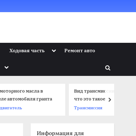
Toggle
Ходовая часть
Ремонт авто
sub-
menu
Toggle
Toggle
sub-
menu
search
form
ла в
Вид трансмиссии автомобиля
я гранта
что это такое
next
Трансмиссия
Информация для