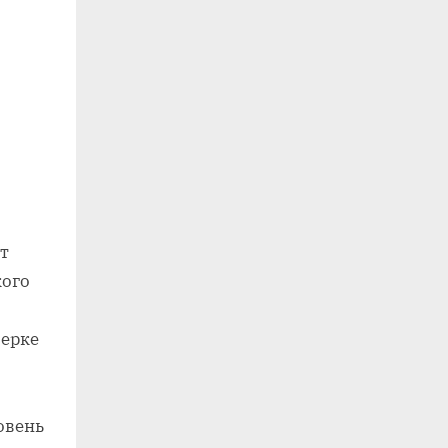
т
кого
верке
о
овень