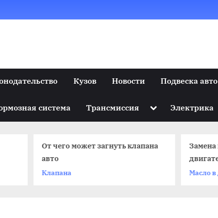
онодательство
Кузов
Новости
Подвеска авто
Toggle
ормозная система
Трансмиссия
Электрика
sub-
menu
чего может загнуть клапана
Замена моторного мас
то
двигателе автомобил
апана
Масло в двигатель