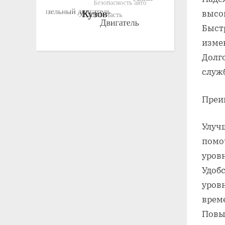
высо
Быст
изме
Долг
служ
Преи
Улуч
помо
уровн
Удобс
уровн
врем
Повы