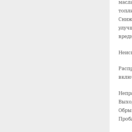
масл
топл
Сниж
улуч
вред
Неис
Расп
вклю
Непр
Выхо
Обры
Проб