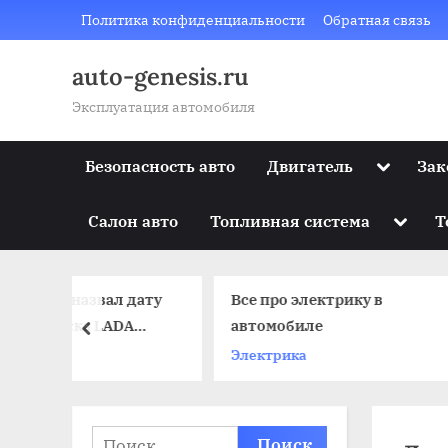
Skip
Политика конфиденциальности
Обратная связь
to
content
auto-genesis.ru
Эксплуатация автомобиля
Toggle
Безопасность авто
Двигатель
Зак
sub-
menu
Toggle
Салон авто
Топливная система
Т
sub-
menu
л дату
Все про электрику в
От 
ADA
автомобиле
ав
prev
ске
Электрика
Кл
Найти: