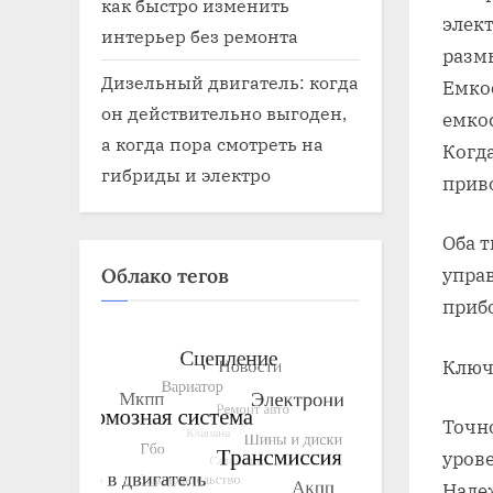
как быстро изменить
элек
интерьер без ремонта
размы
Дизельный двигатель: когда
Емко
он действительно выгоден,
емко
а когда пора смотреть на
Когда
гибриды и электро
прив
Оба 
Облако тегов
управ
приб
Ключ
Точн
уров
Наде