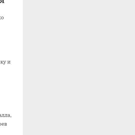
ко
ку и
алла‚
оев