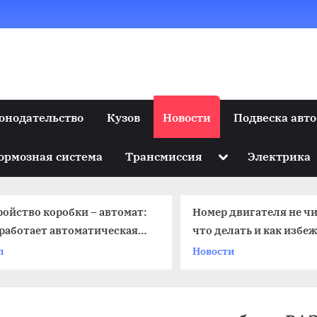
онодательство
Кузов
Новости
Подвеска авто
Toggle
ормозная система
Трансмиссия
Электрика
sub-
menu
ройство коробки – автомат:
Номер двигателя не чи
 работает автоматическая
что делать и как избе
П
проблем
п
Новости