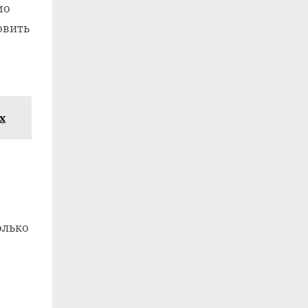
мо
овить
х
олько