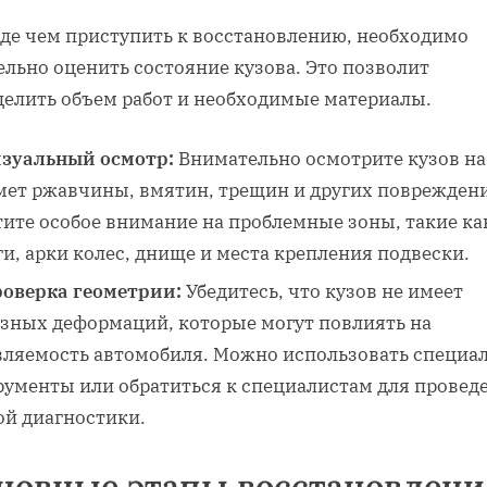
де чем приступить к восстановлению‚ необходимо
льно оценить состояние кузова. Это позволит
делить объем работ и необходимые материалы.
зуальный осмотр:
Внимательно осмотрите кузов на
мет ржавчины‚ вмятин‚ трещин и других поврежден
тите особое внимание на проблемные зоны‚ такие ка
и‚ арки колес‚ днище и места крепления подвески.
оверка геометрии:
Убедитесь‚ что кузов не имеет
езных деформаций‚ которые могут повлиять на
вляемость автомобиля. Можно использовать специа
рументы или обратиться к специалистам для провед
ой диагностики.
новные этапы восстановлени