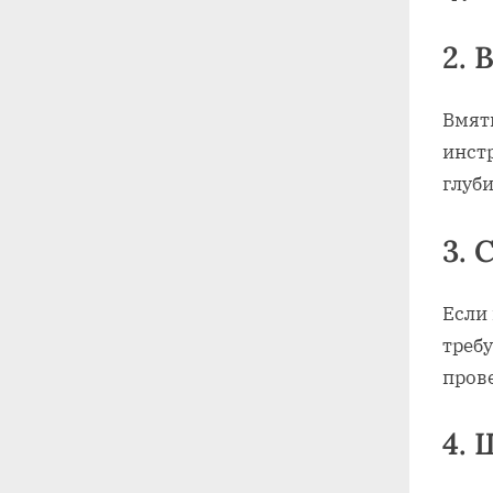
2.
Вмят
инстр
глуб
3. 
Если
треб
пров
4.