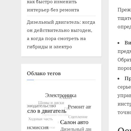
как быстро изменить
Преж
интерьер без ремонта
тщате
Дизельный двигатель: когда
опре
он действительно выгоден,
а когда пора смотреть на
Ви
гибриды и электро
пред
Обра
порог
Облако тегов
Пр
серь
упра
инст
точн
Ос