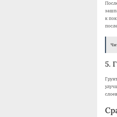
Посл
зашп
к пок
посл
Чи
5. 
Грун
улуч
слое
Ср