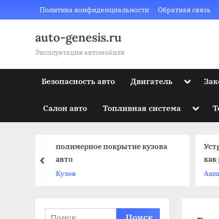
Skip
Политика конфиденциальности
Обратная связь
to
content
auto-genesis.ru
Эксплуатация автомобиля
Toggle
Безопасность авто
Двигатель
Зак
sub-
menu
Toggle
Салон авто
Топливная система
Т
sub-
menu
ле
полимерное покрытие кузова
Уст
авто
как
prev
КП
Кузов
Акп
Найти: