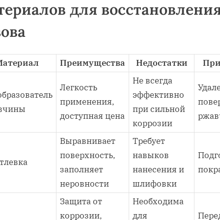
териалов для восстановлени
зова
Материал
Преимущества
Недостатки
При
Не всегда
Легкость
Удал
образователь
эффективно
применения‚
пове
вчины
при сильной
доступная цена
ржав
коррозии
Выравнивает
Требует
поверхность‚
навыков
Подг
тлевка
заполняет
нанесения и
покр
неровности
шлифовки
Защита от
Необходима
коррозии‚
для
Пере