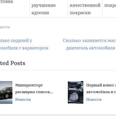
нтовка
улучшение
качественной
покр
адгезии
покраски
вости
вигация
N
лько педалей у
Сколько заливается мас
e
омобиля с вариатором
двигатель автомобиля
x
ted Posts
t
писям
P
o
s
Минпромторг
Первый взнос 
расширил список
автомобиль в 
t
v
автомобилей,
все, что нужно
Новости
Новости
:
облагаемых налогом
на роскошь