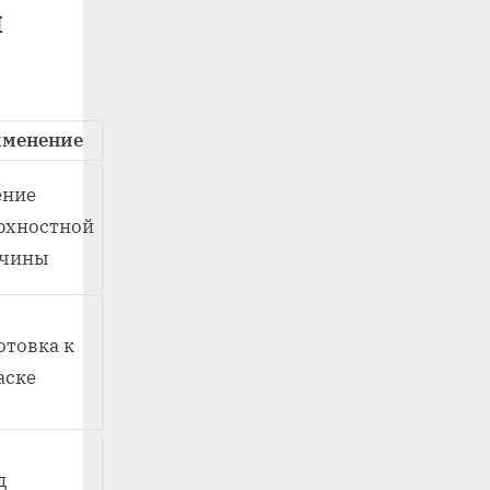
я
менение
ение
рхностной
чины
отовка к
аске
д