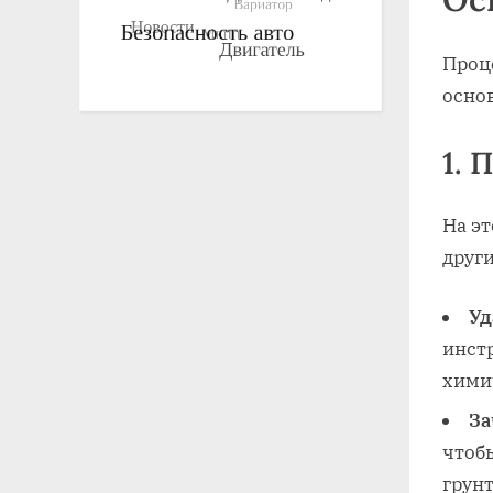
Проц
осно
1. 
На эт
други
Уд
инст
хими
За
чтоб
грунт