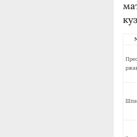
ма
ку
Пре
ржа
Шпа