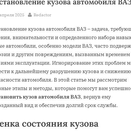
становление кузова автомобиля ВА
sted
By
 апреля 2025
Redactor
тановление кузова автомобиля ВАЗ – задача‚ требую
ения‚ внимательности и определенного набора навы
ые автомобили‚ особенно модели ВАЗ‚ часто подвер
озии и другим повреждениям‚ вызванным временем
виями эксплуатации. Игнорирование этих проблем 
ести к дальнейшему разрушению кузова и снижению
пасности автомобиля. В этой статье мы рассмотрим
вные этапы и методы‚ которые помогут вам успешно
тановить кузов автомобиля ВАЗ
‚ вернув ему
озданный вид и обеспечив долгий срок службы.
енка состояния кузова