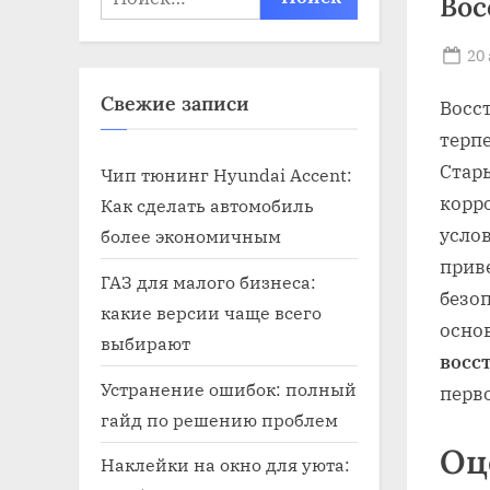
Вос
Po
20
on
Свежие записи
Восс
терп
Стар
Чип тюнинг Hyundai Accent:
корр
Как сделать автомобиль
усло
более экономичным
прив
ГАЗ для малого бизнеса:
безо
какие версии чаще всего
осно
выбирают
восс
Устранение ошибок: полный
перв
гайд по решению проблем
Оц
Наклейки на окно для уюта: