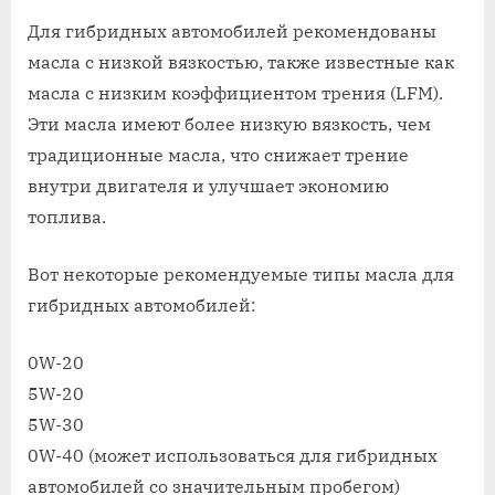
on
записи
Какое
Для гибридных автомобилей рекомендованы
масло
масла с низкой вязкостью, также известные как
заливать
масла с низким коэффициентом трения (LFM).
в
Эти масла имеют более низкую вязкость, чем
двигател
традиционные масла, что снижает трение
гибридн
автомоб
внутри двигателя и улучшает экономию
топлива.
Вот некоторые рекомендуемые типы масла для
гибридных автомобилей:
0W-20
5W-20
5W-30
0W-40 (может использоваться для гибридных
автомобилей со значительным пробегом)