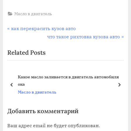
Масло в двигатель
Навигация
P
как перекрасить кузов авто
r
N
что такое рихтовка кузова авто
по
e
e
Related Posts
записям
v
x
i
t
o
P
Какое масло заливается в двигатель автомобиля
u
o
ока
s
s
prev
next
Масло в двигатель
P
t
o
:
Добавить комментарий
s
t
Ваш адрес email не будет опубликован.
: