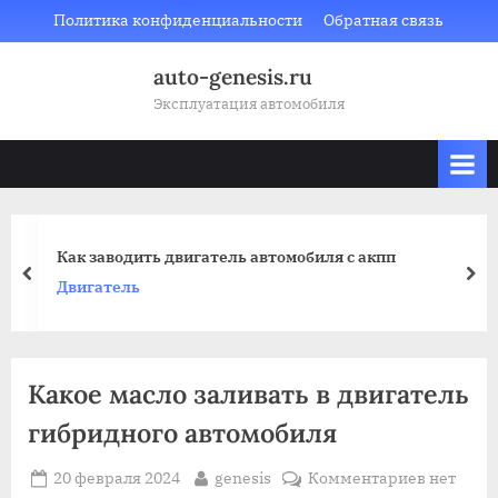
Skip
Политика конфиденциальности
Обратная связь
to
auto-genesis.ru
content
Эксплуатация автомобиля
Как заводить двигатель автомобиля с акпп
prev
nex
Двигатель
Какое масло заливать в двигатель
гибридного автомобиля
Posted
By
к
20 февраля 2024
genesis
Комментариев
нет