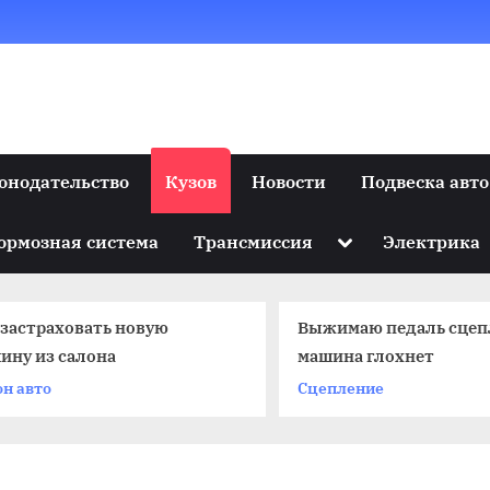
онодательство
Кузов
Новости
Подвеска авто
Toggle
ормозная система
Трансмиссия
Электрика
sub-
menu
 застраховать новую
Выжимаю педаль сцеп
ину из салона
машина глохнет
он авто
Сцепление