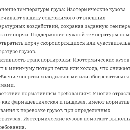
анение температуры груза: Изотермические кузова
печивают защиту содержимого от внешних
ературных воздействий, сохраняя заданную темпера
та от порчи: Поддержание нужной температуры пом
отвратить порчу скоропортящихся или чувствитель
ратуре грузов.
ктивность транспортировки: Изотермические кузов
т к минимуму потери тепла или холода, что снижае
ебление энергии холодильными или обогревательн
емами.
ветствие нормативным требованиям: Многие отрасл
е как фармацевтическая и пищевая, имеют нормати
ования к перевозке грузов при определенных
ературах. Изотермические кузова помогают выполн
ребования.