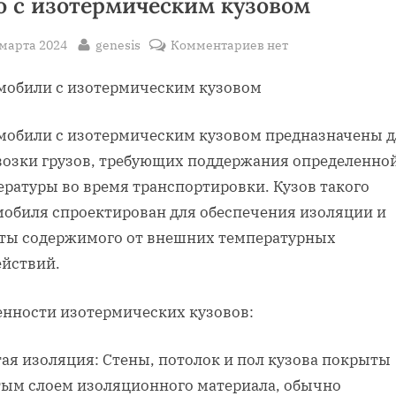
о с изотермическим кузовом
sted
By
к
 марта 2024
genesis
Комментариев
нет
записи
мобили с изотермическим кузовом
авто
с
изотермическим
мобили с изотермическим кузовом предназначены д
кузовом
возки грузов, требующих поддержания определенно
ературы во время транспортировки. Кузов такого
мобиля спроектирован для обеспечения изоляции и
ты содержимого от внешних температурных
ействий.
енности изотермических кузовов:
тая изоляция: Стены, потолок и пол кузова покрыты
тым слоем изоляционного материала, обычно