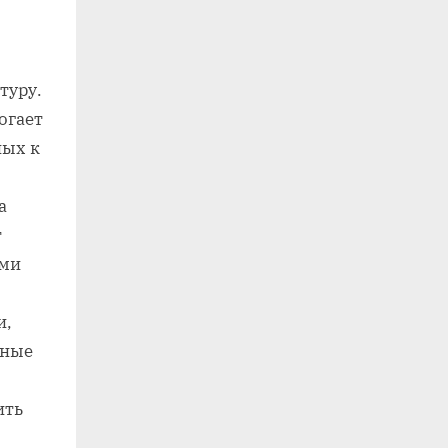
туру.
огает
ных к
а
т
ыми
и,
вные
ить