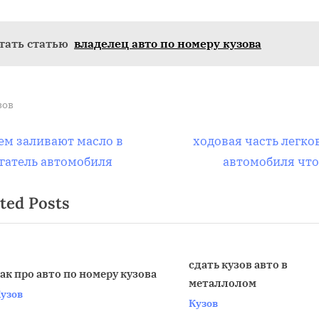
тать статью
владелец авто по номеру кузова
зов
вигация
N
ем заливают масло в
ходовая часть легко
e
гатель автомобиля
автомобиля что
x
ted Posts
t
писям
P
o
s
сдать кузов авто в
ак про авто по номеру кузова
металлолом
t
v
узов
Кузов
: