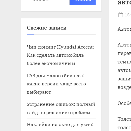
авт
Po
15
on
Свежие записи
Авто
Авто
Чип тюнинг Hyundai Accent:
пере
Как сделать автомобиль
темп
более экономичным
авто
ГАЗ для малого бизнеса:
защи
какие версии чаще всего
возд
выбирают
Особ
Устранение ошибок: полный
гайд по решению проблем
Толс
Наклейки на окно для уюта:
толс