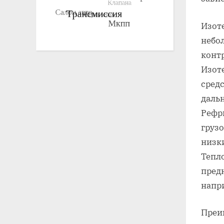
Изот
небо
конт
Изот
средс
даль
Рефр
груз
низк
Тепл
пред
напр
Преи