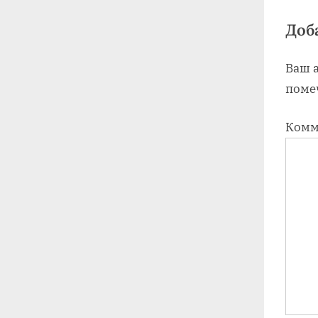
o
s
Доб
t
Ваш а
:
поме
Комм