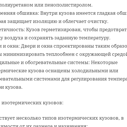
полиуретаном или пенополистиролом.
ренняя обшивка: Внутри кузова имеется гладкая обш
рая защищает изоляцию и облегчает очистку.
етичность: Кузов герметизирован, чтобы предотвра
у воздуха и сохранять заданную температуру.
 и окна: Двери и окна спроектированы таким образ
ы минимизировать теплообмен с окружающей средо
дильные и обогревательные системы: Некоторые
ермические кузова оснащены холодильными или
ревательными системами для регулирования темпер
и кузова.
 изотермических кузовов:
ствует несколько типов изотермических кузовов, в
имости от их размера и назначения: