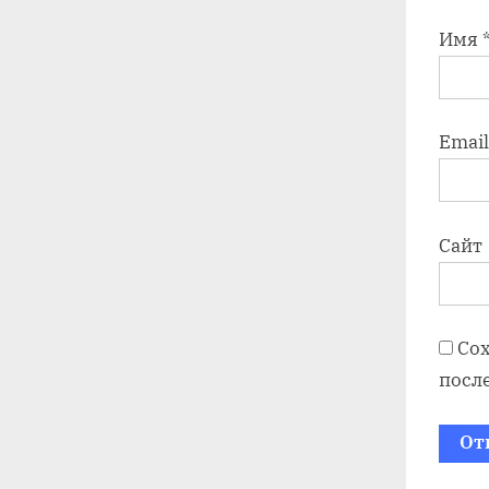
Имя
Emai
Сайт
Сох
посл