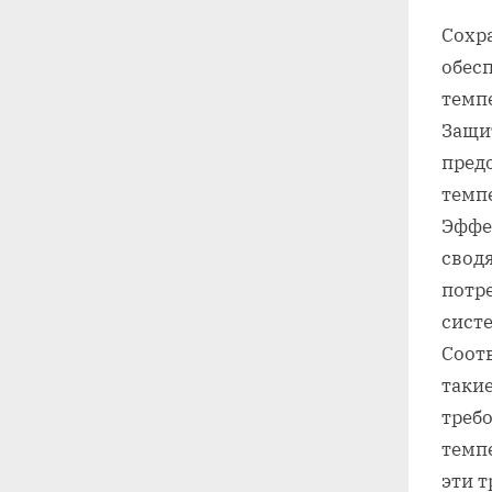
Сохр
обес
темп
Защи
пред
темпе
Эффе
сводя
потр
сист
Соот
таки
треб
темп
эти т