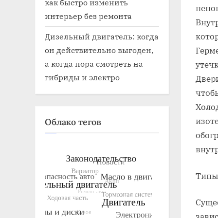
как быстро изменить
пено
интерьер без ремонта
Внут
кото
Дизельный двигатель: когда
он действительно выгоден,
Герм
а когда пора смотреть на
утечк
гибриды и электро
Двери
чтоб
Холо
изот
Облако тегов
обог
внутр
Типы
Суще
завис