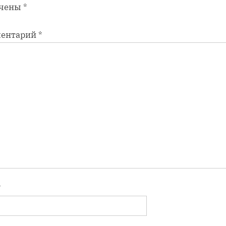
чены
*
ентарий
*
*