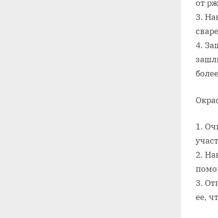
от р
3. Н
свар
4. З
зашл
более
Окра
1. О
участ
2. На
помо
3. О
ее, ч