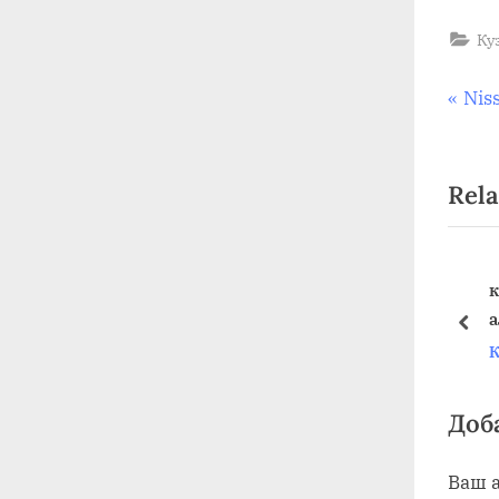
Ку
На
P
Nis
r
по
e
Rela
v
за
i
o
u
олы по кузову
к
как удалить лак с кузова авто
s
pre
Кузов
К
P
o
s
Доб
t
Ваш а
: