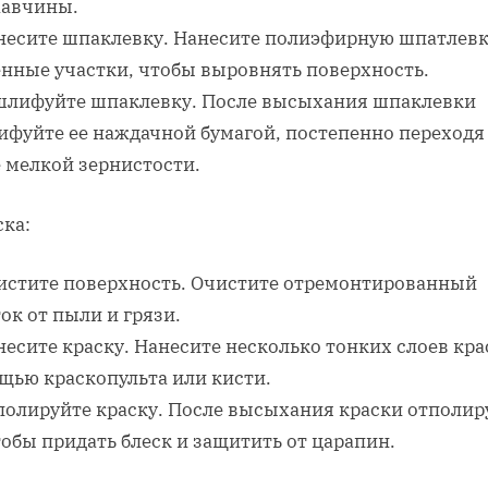
жавчины.
анесите шпаклевку. Нанесите полиэфирную шпатлевк
енные участки, чтобы выровнять поверхность.
ашлифуйте шпаклевку. После высыхания шпаклевки
ифуйте ее наждачной бумагой, постепенно переходя
 мелкой зернистости.
ска:
чистите поверхность. Очистите отремонтированный
ок от пыли и грязи.
несите краску. Нанесите несколько тонких слоев кра
щью краскопульта или кисти.
тполируйте краску. После высыхания краски отполир
тобы придать блеск и защитить от царапин.