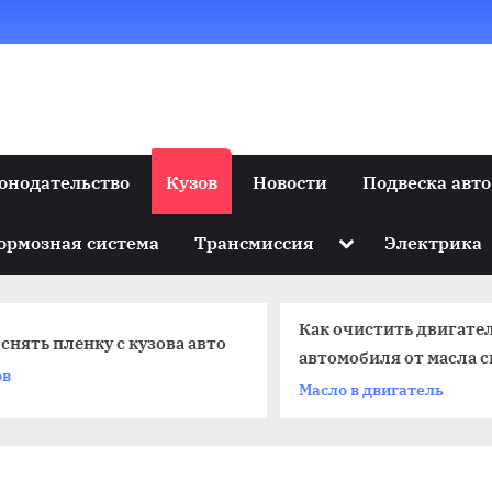
онодательство
Кузов
Новости
Подвеска авто
Toggle
ормозная система
Трансмиссия
Электрика
sub-
menu
Как очистить двигате
 снять пленку с кузова авто
автомобиля от масла 
ов
Масло в двигатель