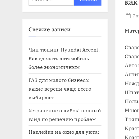
как
Po
7 
on
Свежие записи
Мате
Свар
Чип тюнинг Hyundai Accent:
Свар
Как сделать автомобиль
Авто
более экономичным
Анти
ГАЗ для малого бизнеса:
Нажд
какие версии чаще всего
Шпат
выбирают
Поли
Устранение ошибок: полный
Моющ
гайд по решению проблем
Тряп
Крас
Наклейки на окно для уюта:
Крас