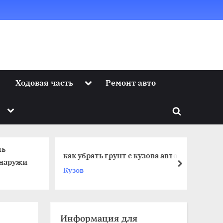
Toggle
Ходовая часть
Ремонт авто
sub-
menu
Toggle
Toggle
sub-
menu
search
form
ль
как убрать грунт с кузова авто
Ес
снаружи
next
Кузов
Ак
Информация для