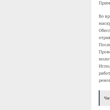
Прим
Во в
маску
Обес
отра
Посл
Пров
моло
Испо
рабо
ремо
Чи