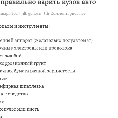
 правильно варить кузов авто
sted
By
к
января 2024
genesis
Комментариев
нет
записи
риалы и инструменты:
как
правильно
варить
очный аппарат (желательно полуавтомат)
кузов
очные электроды или проволока
авто
стеклобой
коррозионный грунт
ачная бумага разной зернистости
ель
эфирная шпатлевка
ее средство
ки
копульт или кисть
ка