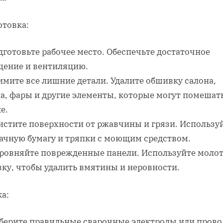
отовка:
дготовьте рабочее место. Обеспечьте достаточное
щение и вентиляцию.
имите все лишние детали. Удалите обшивку салона,
ла, фары и другие элементы, которые могут помешат
е.
чистите поверхности от ржавчины и грязи. Использу
ачную бумагу и тряпки с моющим средством.
ыровняйте поврежденные панели. Используйте молот
вку, чтобы удалить вмятины и неровности.
а:
ыберите правильные сварочные электроды или прово