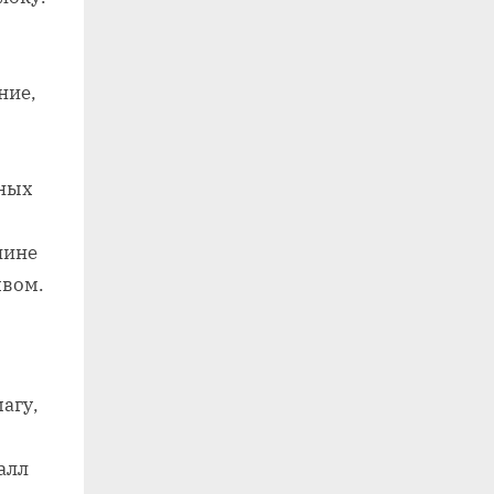
ние,
ьных
лине
швом.
агу,
алл