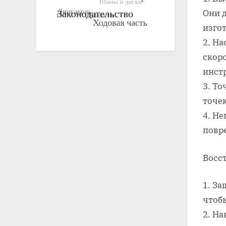
Они 
изгот
2. Н
скоро
инст
3. То
точе
4. Не
повр
Восс
1. З
чтоб
2. Н