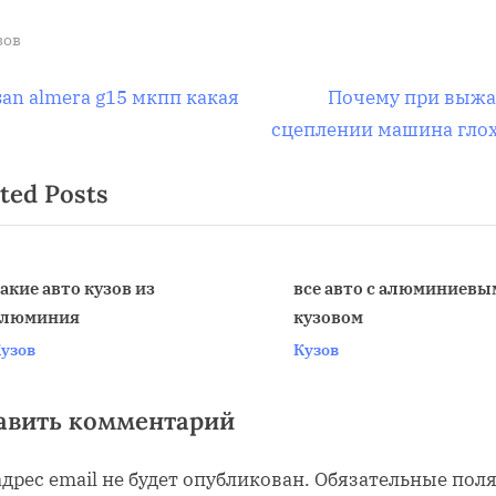
зов
вигация
N
san almera g15 мкпп какая
Почему при выж
e
сцеплении машина гло
x
ted Posts
t
писям
P
o
s
акие авто кузов из
все авто с алюминиевы
алюминия
кузовом
t
v
узов
Кузов
:
авить комментарий
дрес email не будет опубликован.
Обязательные пол