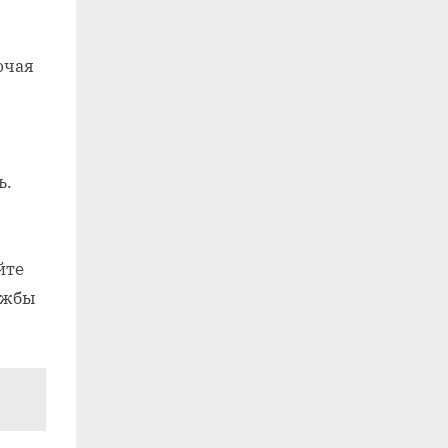
ючая
ь.
йте
ужбы