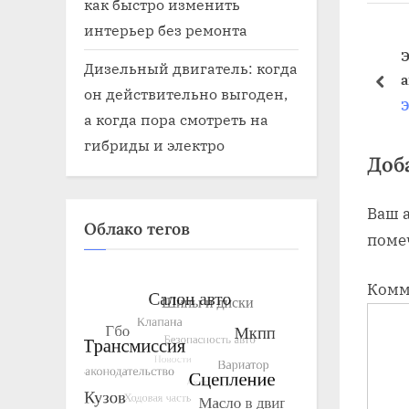
o
как быстро изменить
u
интерьер без ремонта
s
лектрику в
Книга по электрике
Э
Дизельный двигатель: когда
автомобилей
P
pre
он действительно выгоден,
Электрика
Э
o
а когда пора смотреть на
s
гибриды и электро
t
Доб
:
Ваш а
Облако тегов
поме
Комм