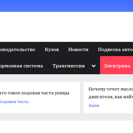
онодательство
Кузов
Новости
Подвеска авто
Toggle
ормозная система
Трансмиссия
Электрика
sub-
menu
Почему течет масло и
 такое ходовая часть улицы
двигателя, как найти 
овая часть
устранить протечку
Акпп