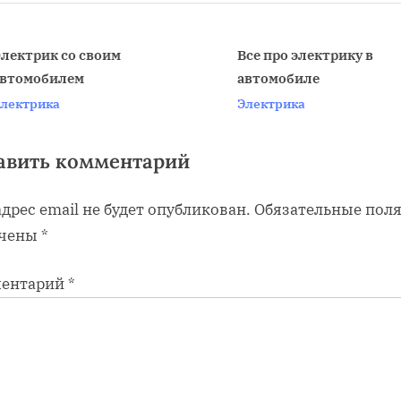
o
s
t
лектрик со своим
Все про электрику в
автомобилем
автомобиле
:
v
лектрика
Электрика
авить комментарий
дрес email не будет опубликован.
Обязательные пол
чены
*
ентарий
*