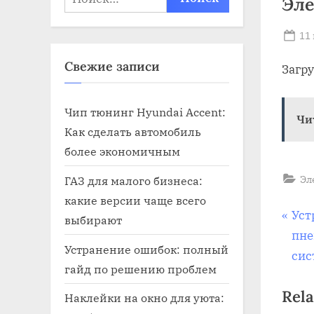
Эле
Po
11
on
Свежие записи
Загр
Чип тюнинг Hyundai Accent:
Чи
Как сделать автомобиль
более экономичным
Эл
ГАЗ для малого бизнеса:
какие версии чаще всего
На
P
Уст
выбирают
r
пне
по
Устранение ошибок: полный
e
сис
гайд по решению проблем
v
за
Rela
i
Наклейки на окно для уюта: