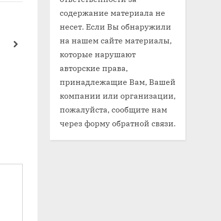
содержание материала не
несет. Если Вы обнаружили
Электрик по автомобилям
П
на нашем сайте материалы,
опель
у
next
которые нарушают
U
Электрика
Э
авторские права,
2
принадлежащие Вам, Вашей
р
п
компании или организации,
пожалуйста, сообщите нам
я
через форму обратной связи.