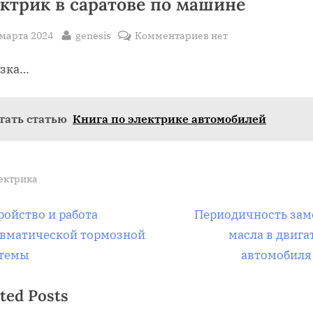
ктрик в саратове по машине
sted
By
к
 марта 2024
genesis
Комментариев
нет
записи
узка…
Электрик
в
саратове
тать статью
Книга по электрике автомобилей
по
машине
ектрика
вигация
N
ройство и работа
Периодичность за
e
вматической тормозной
масла в двига
x
темы
автомобиля
t
писям
ted Posts
P