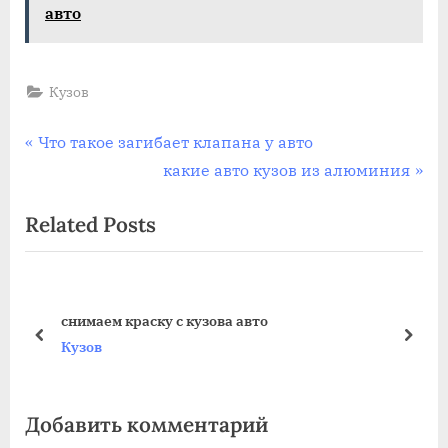
авто
Кузов
Навигация
P
Что такое загибает клапана у авто
r
N
какие авто кузов из алюминия
по
e
e
Related Posts
записям
v
x
i
t
o
P
u
o
снимаем краску с кузова авто
s
s
prev
next
Кузов
P
t
o
:
Добавить комментарий
s