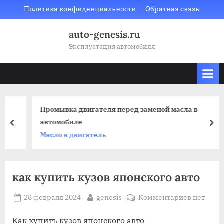
Skip
Политика конфиденциальности
Обратная связь
to
auto-genesis.ru
content
Эксплуатация автомобиля
Промывка двигателя перед заменой масла в
автомобиле
prev
nex
Масло в двигатель
как купить кузов японского авто
Posted
By
к
28 февраля 2024
genesis
Комментариев
нет
on
записи
как
Как купить кузов японского авто