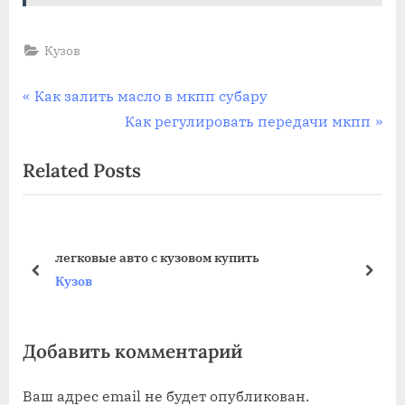
Кузов
Навигация
P
Как залить масло в мкпп субару
r
N
Как регулировать передачи мкпп
по
e
e
Related Posts
записям
v
x
i
t
o
P
u
o
легковые авто с кузовом купить
s
s
prev
next
Кузов
P
t
o
:
Добавить комментарий
s
t
Ваш адрес email не будет опубликован.
: