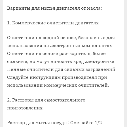
on
записи
Чем
Варианты для мытья двигателя от масла:
помыть
двигатель
1. Коммерческие очистители двигателя
в
машине
Очистители на водной основе, безопасные для
от
использования на электронных компонентах
масла
Очистители на основе растворителя, более
сильные, но могут наносить вред электронике
Пенные очистители для сильных загрязнений
Следуйте инструкциям производителя при
использовании коммерческих очистителей.
2. Растворы для самостоятельного
приготовления
Раствор для мытья посуды: Смешайте 1/2