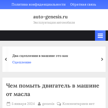
Skip
Политика конфиденциальности
Обратная связь
to
auto-genesis.ru
content
Эксплуатация автомобиля
Два сцепления в машине это как
prev
nex
Сцепление
Чем помыть двигатель в машине
от масла
Posted
By
к
5 января 2024
genesis
Комментариев
нет