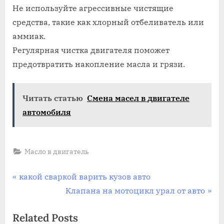
Не используйте агрессивные чистящие
средства, такие как хлорный отбеливатель или
аммиак.
Регулярная чистка двигателя поможет
предотвратить накопление масла и грязи.
Читать статью
Смена масел в двигателе
автомобиля
Масло в двигатель
Навигация
P
какой сваркой варить кузов авто
r
N
Клапана на мотоцикл урал от авто
по
e
e
Related Posts
записям
v
x