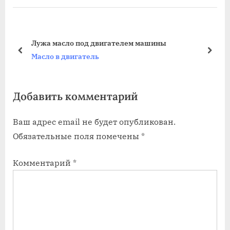
i
t
o
P
ару
u
o
Лужа масло под двигателем машины
s
s
prev
next
Масло в двигатель
P
t
o
:
Добавить комментарий
s
t
Ваш адрес email не будет опубликован.
:
Обязательные поля помечены
*
Комментарий
*