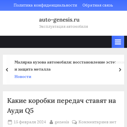
Skip
Политика конфиденциальности
Обратная связь
to
auto-genesis.ru
content
Эксплуатация автомобиля
Малярка кузова автомобиля: восстановление эстетики
и защита металла
prev
nex
Новости
Какие коробки передач ставят на
Ауди Q5
Posted
By
к
15 февраля 2024
genesis
Комментариев
нет