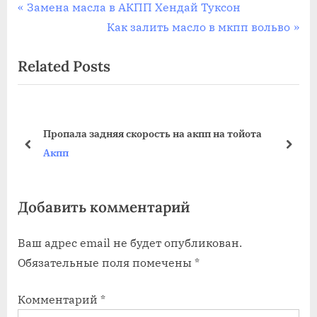
Навигация
P
Замена масла в АКПП Хендай Туксон
r
N
Как залить масло в мкпп вольво
по
e
e
Related Posts
записям
v
x
i
t
o
P
u
o
Пропала задняя скорость на акпп на тойота
s
s
prev
next
Акпп
P
t
o
:
Добавить комментарий
s
t
Ваш адрес email не будет опубликован.
:
Обязательные поля помечены
*
Комментарий
*