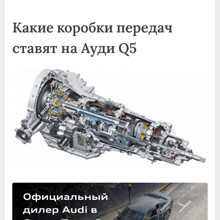
on
записи
Какие
Какие коробки передач
коробки
передач
ставят на Ауди Q5
ставят
на
Ауди
Q5