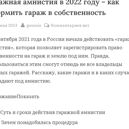
ажная амнистия в 2022 году – как
рмить гараж в собственность
sted
By
к
 мая 2024
genesis
Комментариев
нет
записи
ентября 2021 года в России начала действовать «гар
Гаражная
амнистия
стия», которая позволяет зарегистрировать право
в
венности на гараж и землю под ним. Правда,
2022
ользоваться этим смогут отнюдь не все владельцы
году
ых гаражей. Расскажу, какие гаражи и в каких случ
–
адают под амнистию.
как
оформить
ржание
Показать
гараж
в
собственность
Суть и сроки действия гаражной амнистии
Зачем понадобилась процедура