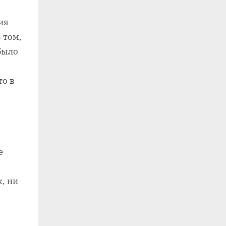
ия
 том,
было
то в
е
ж, ни