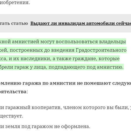
риобретения.
тать статью
Выдают ли инвалидам автомобили сейча
жной амнистией могут воспользоваться владельцы
жей, построенных до введения Градостроительного
са, и их наследники, а также граждане, которые
брели гараж у лица, подпадающего под амнистию.
млению гаража по амнистии не помешают следу
оятельства
:
ли гаражный кооператив, членом которого вы были,
ществует.
ли земля под гаражом не оформлена.