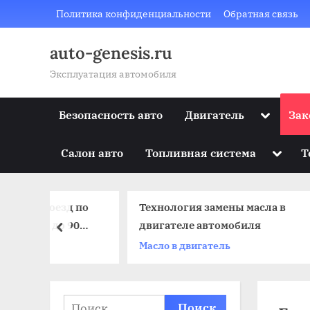
Skip
Политика конфиденциальности
Обратная связь
to
content
auto-genesis.ru
Эксплуатация автомобиля
Toggle
Безопасность авто
Двигатель
Зак
sub-
menu
Toggle
Салон авто
Топливная система
Т
sub-
menu
езд по
Технология замены масла в
Мас
о 90
двигателе автомобиля
сне
prev
так
Масло в двигатель
Мас
Найти: