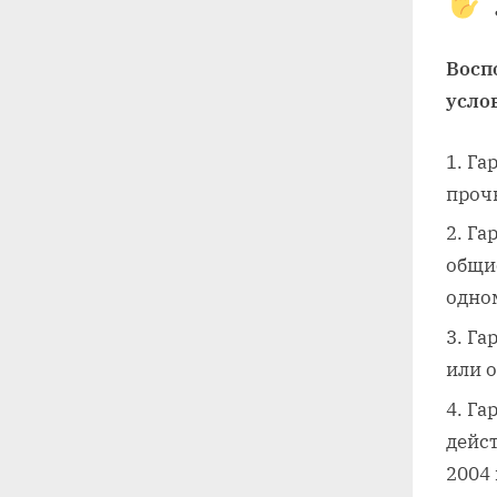
Восп
усло
Га
прочн
Га
общие
одно
Га
или 
Га
дейс
2004 