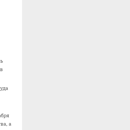
ть
 в
уда
абря
ва, а