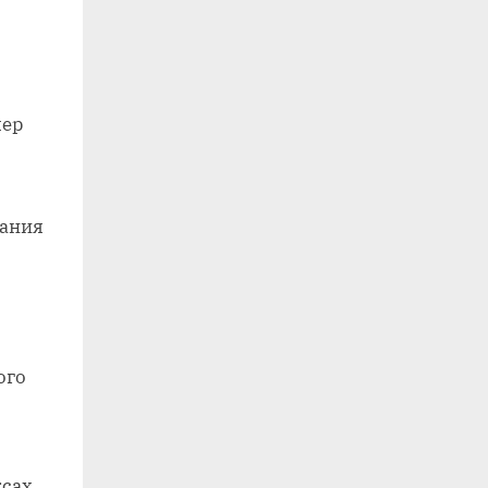
мер
вания
ого
сах.