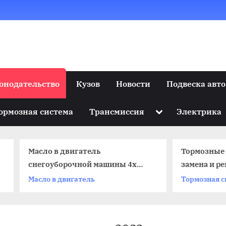
онодательство
Кузов
Новости
Подвеска авто
Toggle
ормозная система
Трансмиссия
Электрика
sub-
menu
ло в двигатель
Тормозные трубки: фу
гоуборочной машины 4х
замена и ремонт
тное
ло в двигатель
Тормозная система