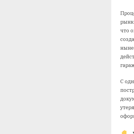
Проц
рынк
что 
созда
нынеш
дейс
гара
С од
пост
доку
утеря
оформ