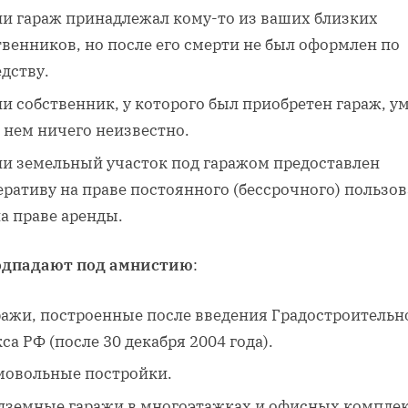
ли гараж принадлежал кому-то из ваших близких
венников, но после его смерти не был оформлен по
дству.
ли собственник, у которого был приобретен гараж, у
 нем ничего неизвестно.
ли земельный участок под гаражом предоставлен
еративу на праве постоянного (бессрочного) пользо
а праве аренды.
одпадают под амнистию
:
ражи, построенные после введения Градостроительн
са РФ (после 30 декабря 2004 года).
мовольные постройки.
дземные гаражи в многоэтажках и офисных комплек