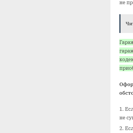
не п
Чи
Гара
гара
кодек
прио
Офор
обст
Ес
не су
Ес