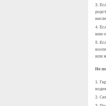
Ес
родст
насле
Ес
или о
Ес
кооп
или н
Не п
Га
кодек
Са
По