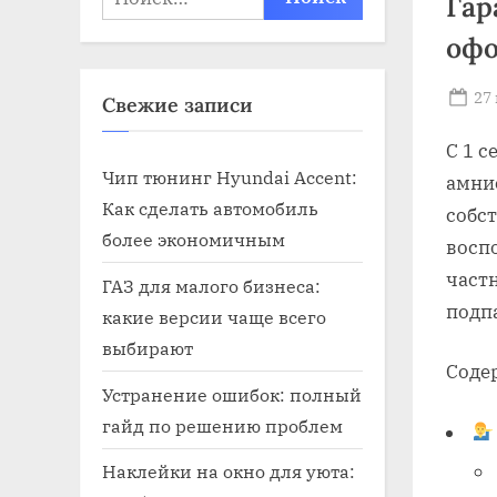
Гар
офо
Po
27
Свежие записи
on
С 1 с
Чип тюнинг Hyundai Accent:
амни
Как сделать автомобиль
собст
более экономичным
восп
частн
ГАЗ для малого бизнеса:
подп
какие версии чаще всего
выбирают
Соде
Устранение ошибок: полный
гайд по решению проблем
Наклейки на окно для уюта: