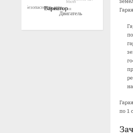
земе
Гара
Га
по
га
зе
го
пр
ре
на
Гараж
по 1 
За