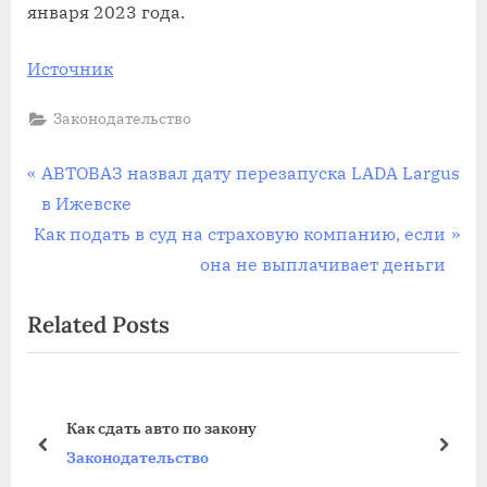
января 2023 года.
Источник
Законодательство
Навигация
P
АВТОВАЗ назвал дату перезапуска LADA Largus
r
в Ижевске
по
N
e
Как подать в суд на страховую компанию, если
записям
e
v
она не выплачивает деньги
x
i
Related Posts
t
o
P
u
o
s
с
s
P
Как сдать авто по закону
t
o
prev
next
Законодательство
:
s