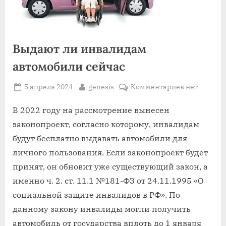
Выдают ли инвалидам
автомобили сейчас
Posted
By
к
5 апреля 2024
genesis
Комментариев
нет
on
записи
Выдают
В 2022 году на рассмотрение вынесен
ли
законопроект, согласно которому, инвалидам
инвалидам
будут бесплатно выдавать автомобили для
автомобили
личного пользования. Если законопроект будет
сейчас
принят, он обновит уже существующий закон, а
именно ч. 2. ст. 11.1 №181-ФЗ от 24.11.1995 «О
социальной защите инвалидов в РФ». По
данному закону инвалиды могли получить
автомобиль от государства вплоть до 1 января