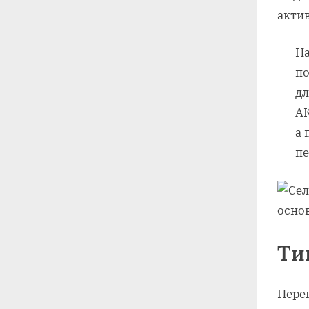
акти
На
по
дл
АК
а 
пе
Ти
Пере