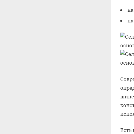
на
на
Совр
опре
шине
конс
испо
Есть