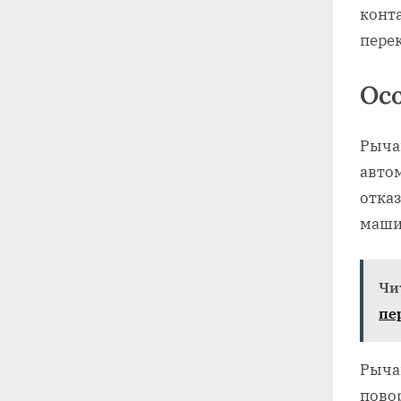
конт
пере
Ос
Рыча
авто
отказ
маши
Чи
пе
Рыча
пово