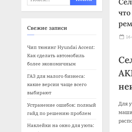
Сел
что
рем
Свежие записи
Po
16
on
Чип тюнинг Hyundai Accent:
Как сделать автомобиль
Се
более экономичным
АК
ГАЗ для малого бизнеса:
не
какие версии чаще всего
выбирают
Для 
Устранение ошибок: полный
маши
гайд по решению проблем
распо
Наклейки на окно для уюта: