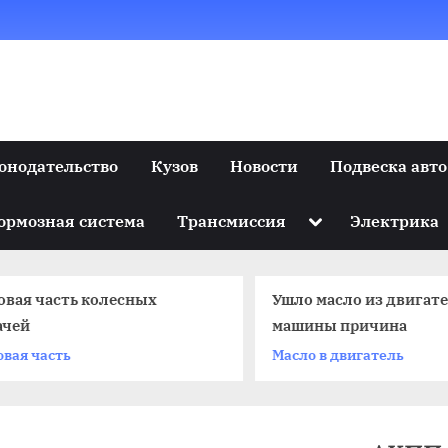
онодательство
Кузов
Новости
Подвеска авто
Toggle
ормозная система
Трансмиссия
Электрика
sub-
menu
овая часть колесных
Ушло масло из двигат
ачей
машины причина
овая часть
Масло в двигатель