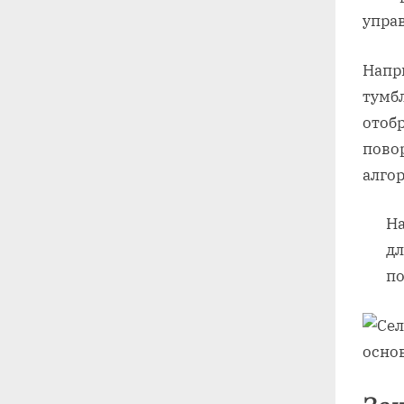
упра
Напри
тумбл
отоб
пово
алго
На
дл
по