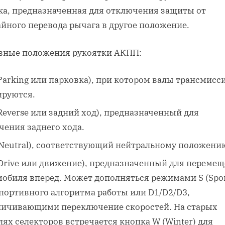
ка, предназначенная для отключения защиты от
йного перевода рычага в другое положение.
вные положения рукоятки АКПП:
(Parking или парковка), при котором валы трансмисс
ируются.
(Reverse или задний ход), предназначенный для
чения заднего хода.
(Neutral), соответствующий нейтральному положени
(Drive или движение), предназначенный для переме
мобиля вперед. Может дополняться режимами S (Spor
спортивного алгоритма работы или D1/D2/D3,
ничивающими переключение скоростей. На старых
ях селекторов встречается кнопка W (Winter) для