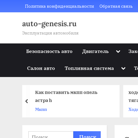
Skip
Политика конфиденциальности
Обратная связь
to
content
auto-genesis.ru
Эксплуатация автомобиля
Toggle
Безопасность авто
Двигатель
Зак
sub-
menu
Toggle
Салон авто
Топливная система
Т
sub-
menu
а
Как поставить мкпп опель
ход
астра h
тяг
prev
Мкпп
Ход
Найти: