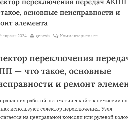
ектор переключения передач АКПП
 такое, основные неисправности и
онт элемента
sted
By
к
 февраля 2024
genesis
Комментариев
нет
записи
Селектор
лектор переключения переда
переключения
передач
ПП — что такое, основные
АКПП
—
исправности и ремонт элеме
что
такое,
основные
управления работой автоматической трансмиссии на
неисправности
нах используют селектор переключения. Узел
и
лагается на центральной консоли или рулевой коло
ремонт