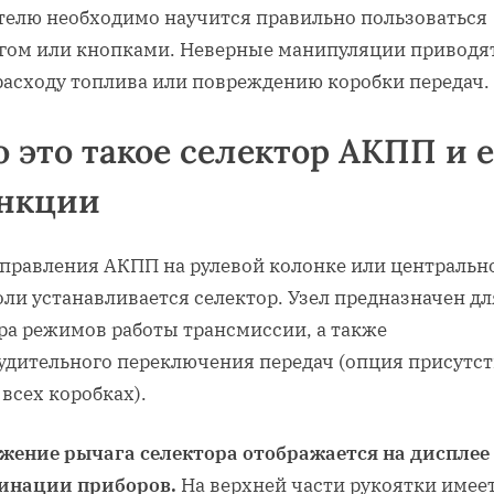
элемента
телю необходимо научится правильно пользоваться
гом или кнопками. Неверные манипуляции приводят
расходу топлива или повреждению коробки передач.
о это такое селектор АКПП и е
нкции
управления АКПП на рулевой колонке или центральн
ли устанавливается селектор. Узел предназначен дл
ра режимов работы трансмиссии, а также
удительного переключения передач (опция присутст
 всех коробках).
жение рычага селектора отображается на дисплее
инации приборов.
На верхней части рукоятки имее