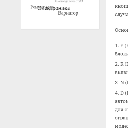
кноп
случа
Осно
P 
блок
R 
вклю
N 
D 
авто
для 
огра
модел