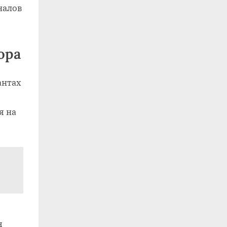
налов
ора
антах
я на
я