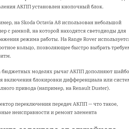
вления АКПП установлен кнопочный блок.
мер, на Skoda Octavia A8 использован небольшой
ер с рамкой, на которой находятся светодиоды для
ражения режима работы. На Range Rover используетс
ротное кольцо, позволяющее быстро выбрать требу
ритм.
 бюджетных моделях рычаг АКПП дополняют шайб
я включения блокировки дифференциала или сист
лного привода (например, на Renault Duster).