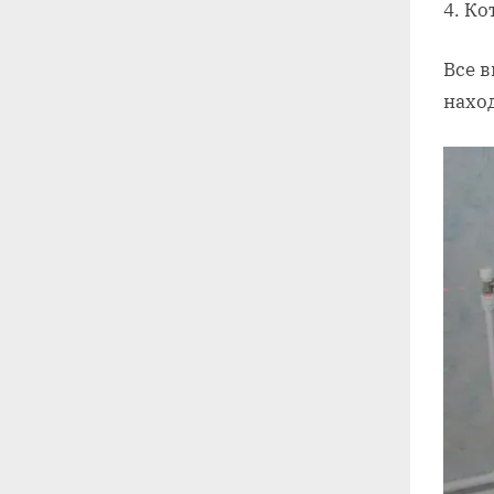
Ко
Все 
нахо