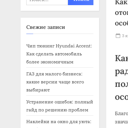
Как
ото
осо
Свежие записи
Po
3 
on
Чип тюнинг Hyundai Accent:
Как сделать автомобиль
Ка
более экономичным
ра
ГАЗ для малого бизнеса:
по
какие версии чаще всего
выбирают
ос
Устранение ошибок: полный
гайд по решению проблем
Благо
Наклейки на окно для уюта:
знач