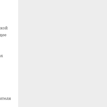
акой
щее
ах
ителя