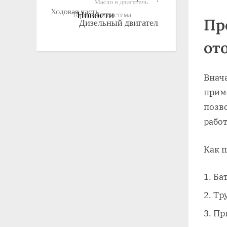
Пр
от
Внач
приме
позв
рабо
Как п
Ба
Тр
Пр