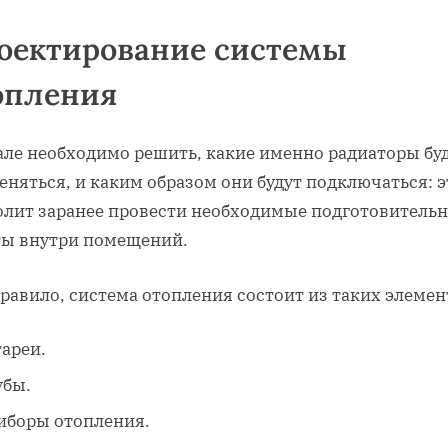
оектирование системы
опления
але необходимо решить, какие именно радиаторы бу
няться, и каким образом они будут подключаться: э
олит заранее провести необходимые подготовитель
ты внутри помещений.
равило, система отопления состоит из таких элемен
тареи.
убы.
иборы отопления.