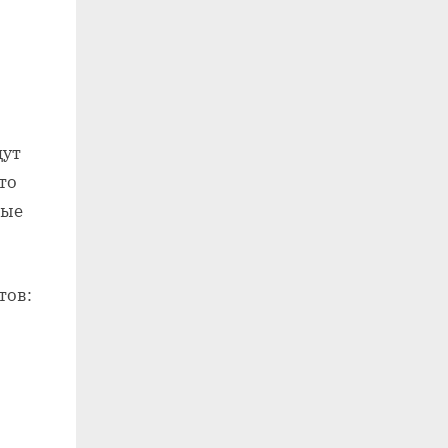
дут
то
ные
тов: