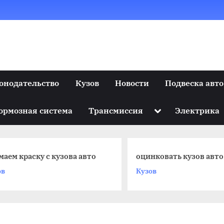
онодательство
Кузов
Новости
Подвеска авто
Toggle
ормозная система
Трансмиссия
Электрика
sub-
menu
маем краску с кузова авто
оцинковать кузов авто
ов
Кузов