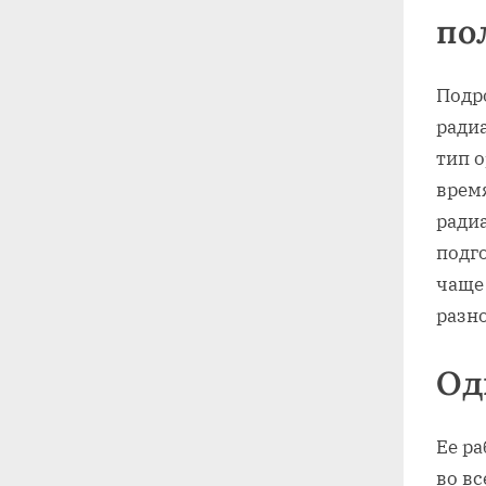
по
Подр
ради
тип 
врем
ради
подг
чаще
разн
Од
Ее р
во в