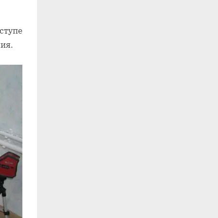
ступе
ия.