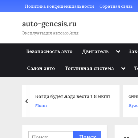
Skip
Политика конфиденциальности
Обратная связь
to
content
auto-genesis.ru
Эксплуатация автомобиля
Toggle
Безопасность авто
Двигатель
Зак
sub-
menu
Toggle
Салон авто
Топливная система
Т
sub-
menu
игателе
Когда будет лада веста 1 8 мкпп
сни
prev
Мкпп
Куз
Найти: