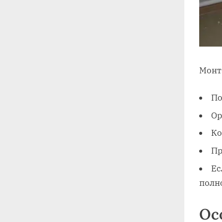
Монт
По
Ор
Ко
Пр
Ес
полн
Ос