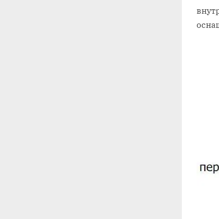
внутр
осна