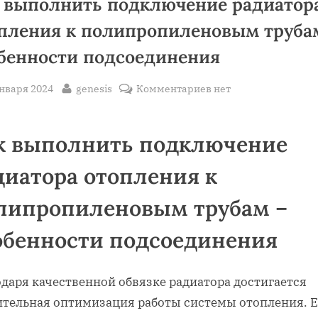
 выполнить подключение радиатор
пления к полипропиленовым труба
бенности подсоединения
sted
By
к
января 2024
genesis
Комментариев
нет
записи
Как
к выполнить подключение
выполнить
подключение
диатора отопления к
радиатора
отопления
липропиленовым трубам –
к
полипропиленовым
обенности подсоединения
трубам
–
даря качественной обвязке радиатора достигается
особенности
подсоединения
ительная оптимизация работы системы отопления. 