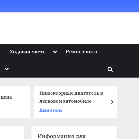
Toggle
Ходовая часть
Ремонт авто
sub-
menu
Toggle
Toggle
sub-
menu
search
form
Инжекторные двигатель в
То
 цена
легковом автомобиле
зи
next
Двигатель
То
Информация для