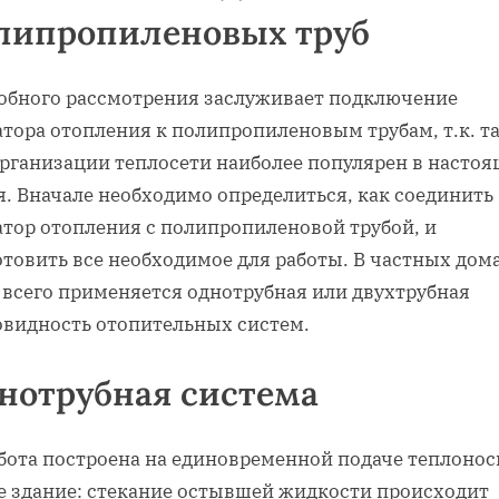
липропиленовых труб
обного рассмотрения заслуживает подключение
атора отопления к полипропиленовым трубам, т.к. т
организации теплосети наиболее популярен в настоя
я. Вначале необходимо определиться, как соединить
атор отопления с полипропиленовой трубой, и
отовить все необходимое для работы. В частных дом
 всего применяется однотрубная или двухтрубная
овидность отопительных систем.
нотрубная система
абота построена на единовременной подаче теплонос
се здание: стекание остывшей жидкости происходит