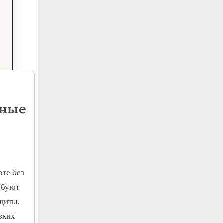
жные
оте без
ебуют
щиты.
зких