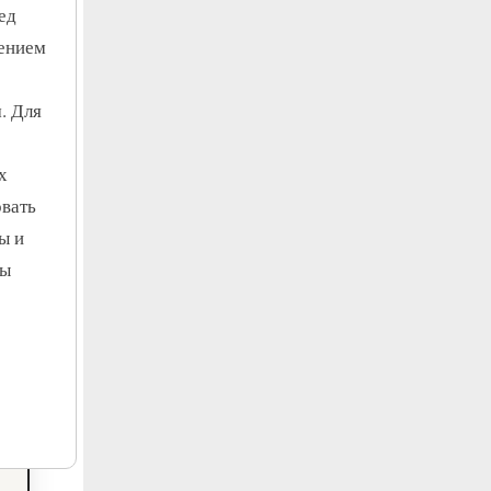
ед
ением
. Для
х
овать
ы и
ры