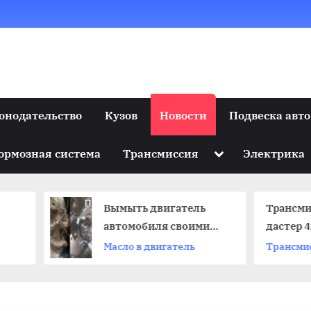
онодательство
Кузов
Новости
Подвеска авто
Toggle
ормозная система
Трансмиссия
Электрика
sub-
menu
Вымыть двигатель
Трансмиссия автомоб
автомобиля своими
дастер 4х4
руками от масла
Масло в двигатель
Трансмиссия