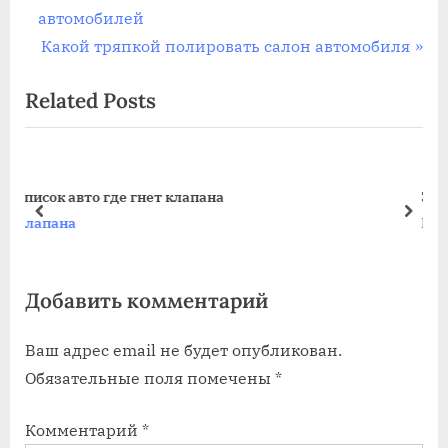
r
автомобилей
по
e
N
Какой тряпкой полировать салон автомобиля
записям
v
e
Related Posts
i
x
o
t
u
P
s
o
Электромагнитные клапана для газа 
P
s
prev
next
Клапана
o
t
s
:
Добавить комментарий
t
:
Ваш адрес email не будет опубликован.
Обязательные поля помечены
*
Комментарий
*