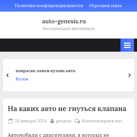
Skip
Политика конфиденциальности
Обратная связь
to
auto-genesis.ru
content
Эксплуатация автомобиля
покраска лаком кузова авто
prev
nex
Кузов
На каких авто не гнуться клапана
Posted
By
к
25 января 2024
genesis
Комментариев
нет
on
записи
На
Автомобили с двигателями, в которых не