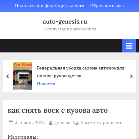
Skip
Политика конфиденциальности
Обратная связь
to
auto-genesis.ru
content
Эксплуатация автомобиля
Генеральная уборка салона автомобиля:
полное руководство
prev
nex
Новости
как снять воск с кузова авто
Posted
By
к
4 января 2024
genesis
Комментариев
нет
on
записи
как
Материалы: