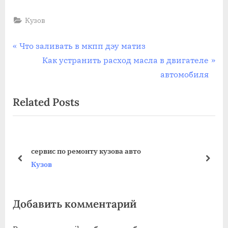
Кузов
Навигация
P
Что заливать в мкпп дэу матиз
r
N
Как устранить расход масла в двигателе
по
e
e
автомобиля
записям
v
x
Related Posts
i
t
o
P
u
o
s
s
сервис по ремонту кузова авто
P
t
prev
next
Кузов
o
:
s
Добавить комментарий
t
: