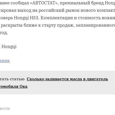
ранее сообщал «АВТОСТАТ», премиальный бренд Hong
сировал выход на российский рынок нового компак
совера Hongqi HS3. Комплектации и стоимость нови
 раскрыты ближе к старту продаж, запланированног
год.
 Hongqi
чник
тать статью
Сколько заливается масла в двигатель
томобиля Ока
вости