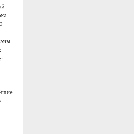
ый
рка
0
вэны
к
с-
ейшие
о