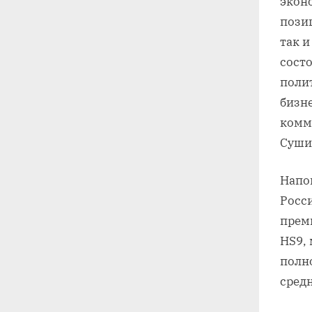
экон
пози
так и
сост
поли
бизн
комм
Суши
Напо
Росс
прем
HS9,
полн
сред