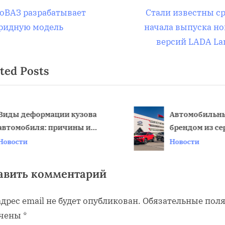
вигация
N
оВАЗ разрабатывает
Стали известны с
e
ридную модель
начала выпуска н
x
версий LADA La
t
писям
ted Posts
P
o
s
t
иды деформации кузова
Автомобильн
втомобиля: причины и
брендом из се
:
v
оследствия
Европы назван
овости
Новости
авить комментарий
дрес email не будет опубликован.
Обязательные пол
чены
*