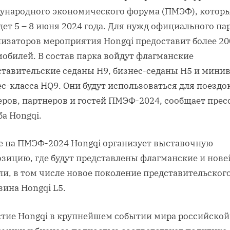
ународного экономического форума (ПМЭФ), котор
ет 5 – 8 июня 2024 года. Для нужд официального па
низаторов мероприятия Hongqi предоставит более 20
обилей. В состав парка войдут флагманские
ставительские седаны Н9, бизнес-седаны Н5 и мини
с-класса HQ9. Они будут использоваться для поездо
ров, партнеров и гостей ПМЭФ-2024, сообщает прес
а Hongqi.
е на ПМЭФ-2024 Hongqi организует выставочную
озицию, где будут представлены флагманские и нов
ли, в том числе новое поколение представительског
ина Hongqi L5.
стие Hongqi в крупнейшем событии мира российской