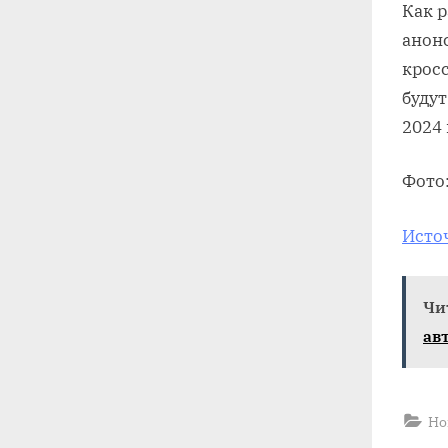
Как 
анон
крос
будут
2024 
Фото:
Исто
Чи
ав
Но