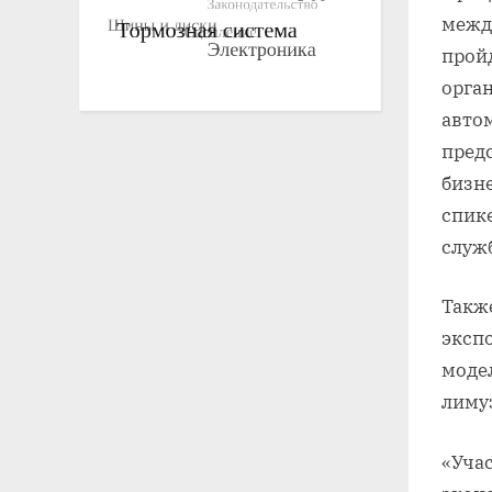
межд
пройд
орга
автом
пред
бизне
спике
служб
Такж
эксп
моде
лимуз
«Уча