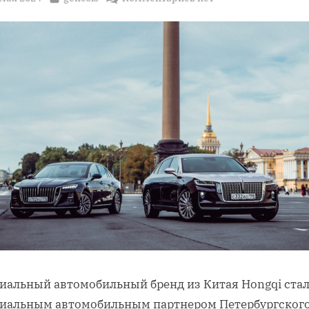
записи
Официальным
автомобилем
ПМЭФ-2024
выступит
премиальный
бренд
Hongqi
иальный автомобильный бренд из Китая Hongqi ста
иальным автомобильным партнером Петербургског