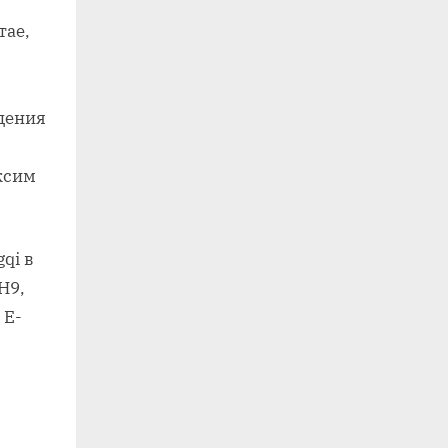
тае,
дения
ксим
qi в
Н9,
 Е-