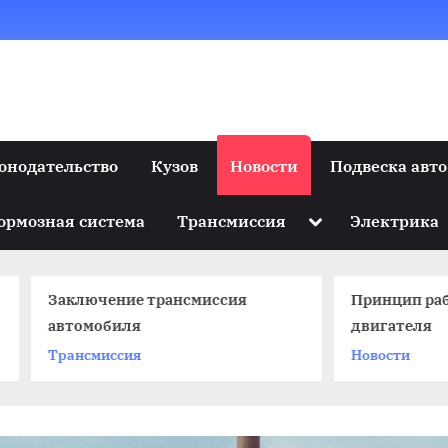
онодательство
Кузов
Новости
Подвеска авто
Toggle
ормозная система
Трансмиссия
Электрика
sub-
menu
лючение трансмиссия
Принцип работы бенз
омобиля
двигателя
нсмиссия
Новости