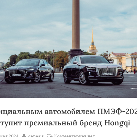
ициальным автомобилем ПМЭФ-20
тупит премиальный бренд Hongqi
sted
By
к
 мая 2024
genesis
Комментариев
нет