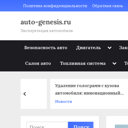
Skip
Политика конфиденциальности
Обратная связь
to
content
auto-genesis.ru
Эксплуатация автомобиля
Toggle
Безопасность авто
Двигатель
Зак
sub-
menu
Toggle
Салон авто
Топливная система
Т
sub-
menu
Удаление голограмм с кузова
Зак
ы
автомобиля: инновационный
авт
prev
подход
Новости
Тра
Найти: