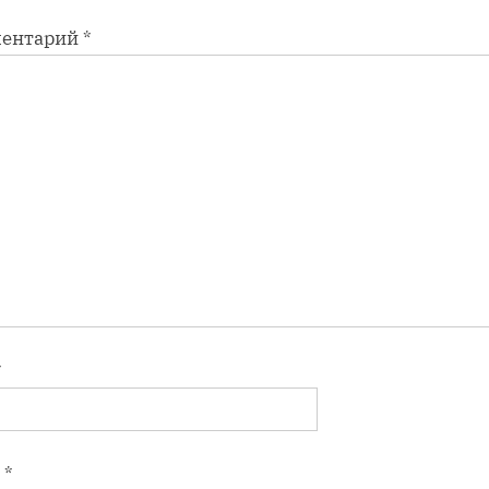
ентарий
*
*
l
*