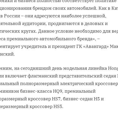
омики и бизнеса полностью соответствует политике
ционирования брендом своих автомобилей. Как в Ки
 в России – они адресуются наиболее успешной,
оятельной аудитории, продвигаются в деловых и
тических кругах. Данное условие необходимо для ве
еса премиального автомобильного бренда», –
ентирует учредитель и президент ГК «Авангард» Ма
нский.
мним, на сегодняшний день модельная линейка Hong
ии включает флагманский представительский седан 
иальный полноразмерный электрический кроссовер
 минивэн бизнес-класса HQ9, премиальный
оразмерный кроссовер HS7, бизнес-седан Н5 и
неразмерный кроссовер HS5.