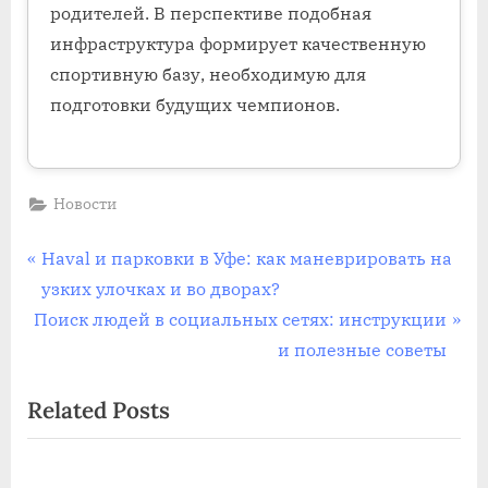
родителей. В перспективе подобная
инфраструктура формирует качественную
спортивную базу, необходимую для
подготовки будущих чемпионов.
Новости
Навигация
P
Haval и парковки в Уфе: как маневрировать на
r
узких улочках и во дворах?
по
N
e
Поиск людей в социальных сетях: инструкции
записям
e
v
и полезные советы
x
i
Related Posts
t
o
P
u
o
s