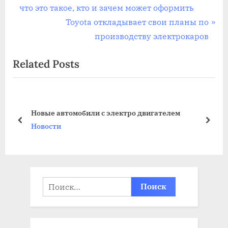
r
что это такое, кто и зачем может оформить
по
e
N
Toyota откладывает свои планы по
записям
v
e
производству электрокаров
i
x
Related Posts
o
t
u
P
s
o
P
s
Новые автомобили с электро двигателем
o
t
prev
next
Новости
s
:
t
:
Найти: