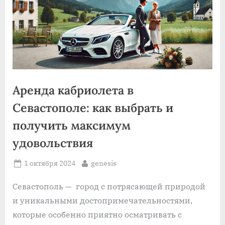
Аренда кабриолета в
Севастополе: как выбрать и
получить максимум
удовольствия
Posted
By
1 октября 2024
genesis
on
Севастополь — город с потрясающей природой
и уникальными достопримечательностями,
которые особенно приятно осматривать с