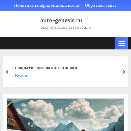
Skip
Политика конфиденциальности
Обратная связь
to
auto-genesis.ru
content
Эксплуатация автомобиля
покрытие кузова авто цинком
prev
nex
Кузов