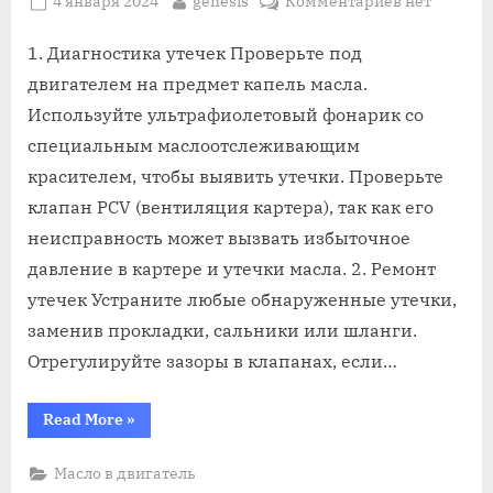
Posted
By
к
4 января 2024
genesis
Комментариев
нет
on
записи
Как
1. Диагностика утечек Проверьте под
устранить
двигателем на предмет капель масла.
расход
Используйте ультрафиолетовый фонарик со
масла
специальным маслоотслеживающим
в
красителем, чтобы выявить утечки. Проверьте
двигателе
автомобиля
клапан PCV (вентиляция картера), так как его
неисправность может вызвать избыточное
давление в картере и утечки масла. 2. Ремонт
утечек Устраните любые обнаруженные утечки,
заменив прокладки, сальники или шланги.
Отрегулируйте зазоры в клапанах, если…
“Как
Read More
»
устранить
расход
масла
Масло в двигатель
в