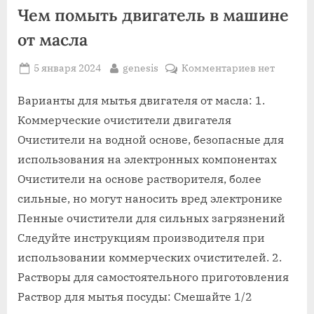
Чем помыть двигатель в машине
от масла
Posted
By
к
5 января 2024
genesis
Комментариев
нет
on
записи
Чем
Варианты для мытья двигателя от масла: 1.
помыть
Коммерческие очистители двигателя
двигатель
Очистители на водной основе, безопасные для
в
использования на электронных компонентах
машине
Очистители на основе растворителя, более
от
масла
сильные, но могут наносить вред электронике
Пенные очистители для сильных загрязнений
Следуйте инструкциям производителя при
использовании коммерческих очистителей. 2.
Растворы для самостоятельного приготовления
Раствор для мытья посуды: Смешайте 1/2