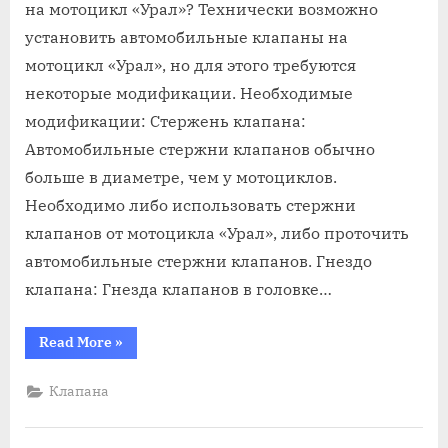
на
на мотоцикл «Урал»? Технически возможно
мотоцикл
установить автомобильные клапаны на
урал
мотоцикл «Урал», но для этого требуются
от
некоторые модификации. Необходимые
авто
модификации: Стержень клапана:
Автомобильные стержни клапанов обычно
больше в диаметре, чем у мотоциклов.
Необходимо либо использовать стержни
клапанов от мотоцикла «Урал», либо проточить
автомобильные стержни клапанов. Гнездо
клапана: Гнезда клапанов в головке…
“Клапана
Read More
»
на
мотоцикл
урал
Клапана
от
авто”