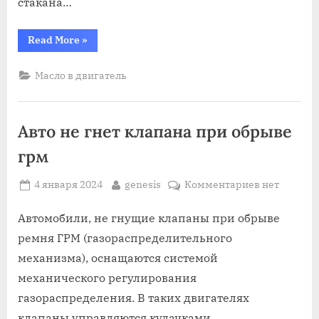
стакана…
“Чем
Read More
»
помыть
двигатель
в
Масло в двигатель
машине
от
масла”
Авто не гнет клапана при обрыве
грм
Posted
By
к
4 января 2024
genesis
Комментариев
нет
on
записи
Авто
Автомобили, не гнущие клапаны при обрыве
не
ремня ГРМ (газораспределительного
гнет
механизма), оснащаются системой
клапана
механического регулирования
при
газораспределения. В таких двигателях
обрыве
грм
клапаны управляются кулачками