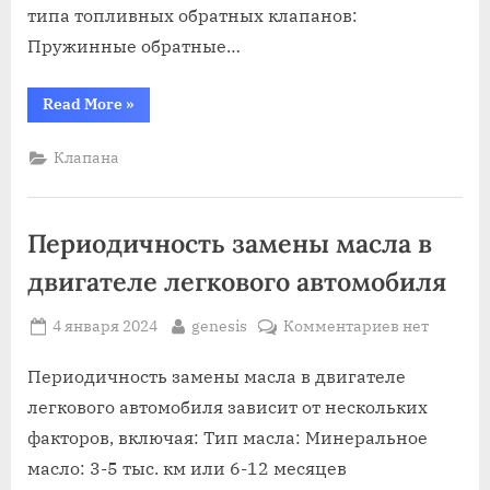
типа топливных обратных клапанов:
Пружинные обратные…
“Топливные
Read More
»
обратные
клапана
на
Клапана
авто”
Периодичность замены масла в
двигателе легкового автомобиля
Posted
By
к
4 января 2024
genesis
Комментариев
нет
on
записи
Периодичн
Периодичность замены масла в двигателе
замены
легкового автомобиля зависит от нескольких
масла
факторов, включая: Тип масла: Минеральное
в
масло: 3-5 тыс. км или 6-12 месяцев
двигателе