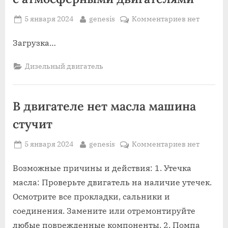
Posted
By
к
5 января 2024
genesis
Комментариев
нет
on
записи
Легковые
Загрузка…
дизельные
автомобили
Дизельный двигатель
с
атмосферн
двигателям
В двигателе нет масла машина
стучит
Posted
By
к
5 января 2024
genesis
Комментариев
нет
on
записи
В
Возможные причины и действия: 1. Утечка
двигателе
масла: Проверьте двигатель на наличие утечек.
нет
Осмотрите все прокладки, сальники и
масла
соединения. Замените или отремонтируйте
машина
любые поврежденные компоненты. 2. Помпа
стучит