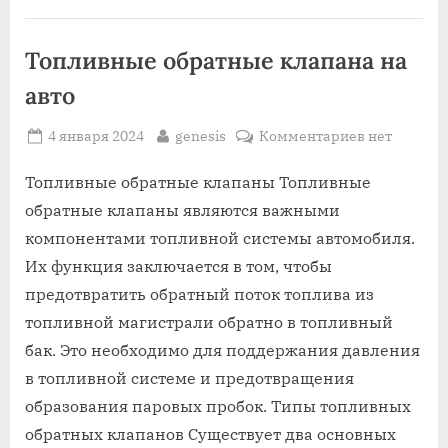
двигателе
автомобиля”
Топливные обратные клапана на
авто
Posted
By
к
4 января 2024
genesis
Комментариев
нет
on
записи
Топливные
Топливные обратные клапаны Топливные
обратные
обратные клапаны являются важными
клапана
компонентами топливной системы автомобиля.
на
Их функция заключается в том, чтобы
авто
предотвратить обратный поток топлива из
топливной магистрали обратно в топливный
бак. Это необходимо для поддержания давления
в топливной системе и предотвращения
образования паровых пробок. Типы топливных
обратных клапанов Существует два основных