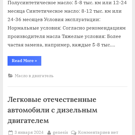
Полусинтетическое масло: 5-8 тыс. км или 12-24
легкового
автомобиля
месяца Синтетическое масло: 8-12 тыс. км или
24-36 месяцев Условия эксплуатации:
Нормальные условия: Согласно рекомендациям
производителя масла Тяжелые условия: Более
частая замена, например, каждые 5-8 тыс….
“Периодичность
Read More
»
замены
масла
в
Масло в двигатель
двигателе
легкового
автомобиля”
Легковые отечественные
автомобили с дизельным
двигателем
Posted
By
к
3 января 2024
genesis
Комментариев
нет