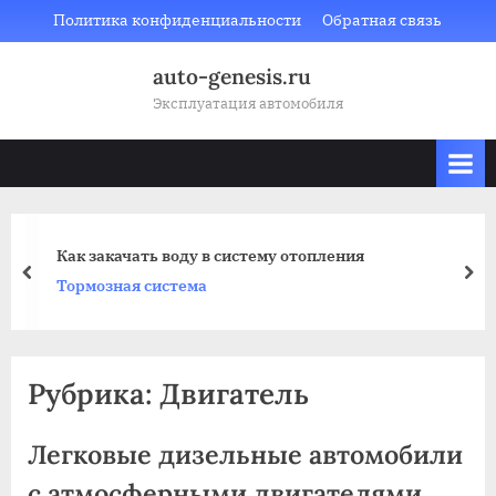
Skip
Политика конфиденциальности
Обратная связь
to
auto-genesis.ru
content
Эксплуатация автомобиля
Как закачать воду в систему отопления
prev
nex
Тормозная система
Рубрика:
Двигатель
Легковые дизельные автомобили
с атмосферными двигателями