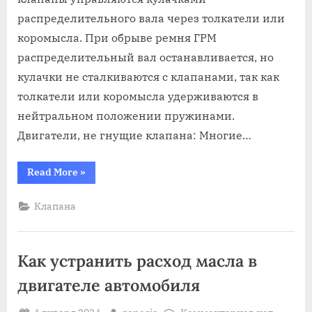
распределительного вала через толкатели или
коромысла. При обрыве ремня ГРМ
распределительный вал останавливается, но
кулачки не сталкиваются с клапанами, так как
толкатели или коромысла удерживаются в
нейтральном положении пружинами.
Двигатели, не гнущие клапана: Многие…
“Авто
Read More
»
не
гнет
клапана
Клапана
при
обрыве
грм”
Как устранить расход масла в
двигателе автомобиля