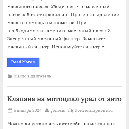
масляного насоса: Убедитесь, что масляный
насос работает правильно. Проверьте давление
масла с помощью манометра. При
необходимости замените масляный насос. 3.
Засоренный масляный фильтр: Замените
масляный фильтр. Используйте фильтр с…
“В
Read More
»
двигателе
нет
масла
Масло в двигатель
машина
стучит”
Клапана на мотоцикл урал от авто
Posted
By
к
5 января 2024
genesis
Комментариев
нет
on
записи
Клапана
Можно ли установить автомобильные клапаны