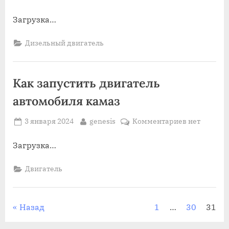
on
записи
Легковые
Загрузка…
отечествен
автомобили
Дизельный двигатель
с
дизельным
двигателем
Как запустить двигатель
автомобиля камаз
Posted
By
к
3 января 2024
genesis
Комментариев
нет
on
записи
Как
Загрузка…
запустить
двигатель
Двигатель
автомобиля
камаз
Пагинация
Назад
1
…
30
31