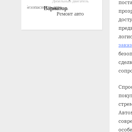
поста
проз
дост
пред
логи
зака
безо
сдел
сопр
Спрос
поку
стре
Авто
совр
особ