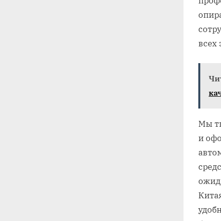
проф
опира
сотр
всех 
Чи
ка
Мы т
и оф
авто
сред
ожид
Кита
удоб