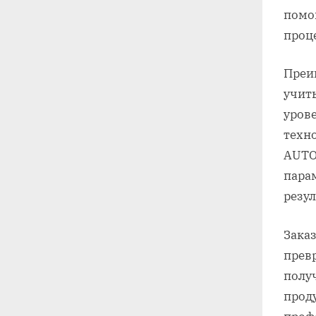
помо
проц
Преи
учит
уров
техн
AUTO
пара
резул
Заказ
превр
полу
прод