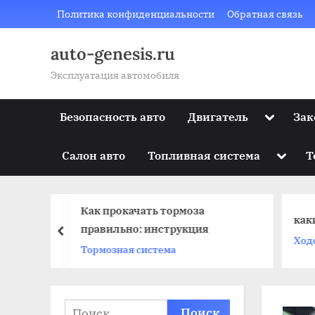
Skip
Политика конфиденциальности
Обратная связь
to
content
auto-genesis.ru
Эксплуатация автомобиля
Toggle
Безопасность авто
Двигатель
Зак
sub-
menu
Toggle
Салон авто
Топливная система
Т
sub-
menu
Как прокачать тормоза
как
правильно: инструкция
prev
Ход
Тормозная система
Найти: