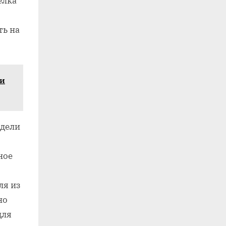
елка
ть на
 и
одели
ное
ля из
но
для