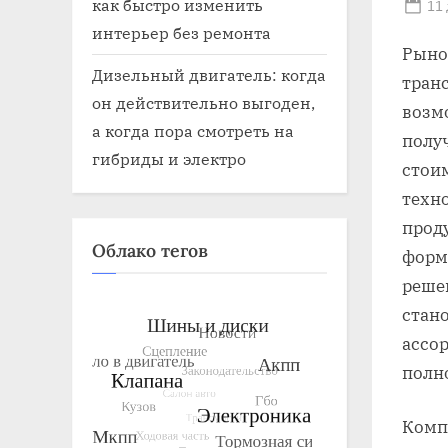
как быстро изменить
Po
11
on
интерьер без ремонта
Рыно
Дизельный двигатель: когда
тран
он действительно выгоден,
возм
а когда пора смотреть на
полу
гибриды и электро
стои
техн
прод
Облако тегов
форм
реше
стан
ассо
полн
Комп