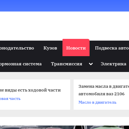
онодательство
Кузов
Новости
Подвеска авто
Toggle
ормозная система
Трансмиссия
Электрика
sub-
menu
Замена масла в двигат
ие виды есть ходовой части
автомобиля ваз 2106
овая часть
Масло в двигатель