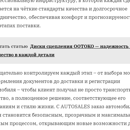
ессиональную инфраструктуру, в которой каждая сд
ется на чёткие стандарты качества и долгосрочное
удничество, обеспечивая комфорт и прогнозируемос
этапах поставки.
тать статью
Диски сцепления OOTOKO — надежность
чество в каждой детали
щательно контролируем каждый этап – от выбора м
ормления документов до доставки и регистрации
мобиля – чтобы клиент получал не просто транспорт
ство, а полноценное решение, соответствующее его
аниям и стилю жизни. С AUTOSALES заказ автомоби
я становится безопасным, прозрачным и максималь
ным процессом, открывающим новые возможности 