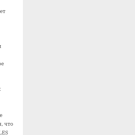
ет
и
ое
.
х
е
, что
LES