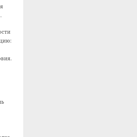
ая
.
ости
цию:
овия.
ль