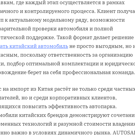
вкам, где каждый этап осуществляется в рамках
рачного и контролируемого процесса. Клиент получа
уп к актуальному модельному ряду, возможности
варительной проверки автомобиля и полной
стической поддержке. Такой формат делает решение
зать китайский автомобиль
не просто выгодным, но 
пасным, поскольку ответственность за организацию
ки, подбор оптимальной комплектации и юридическ
овождение берет на себя профессиональная команда
 на импорт из Китая растёт не только среди частны
пателей, но и среди корпоративных клиентов,
мящихся повысить эффективность автопарка.
мобили китайских брендов демонстрируют сочетани
еменных технологий и разумной стоимости владения
енно важно в условиях динамичного рынка. AUTOSA