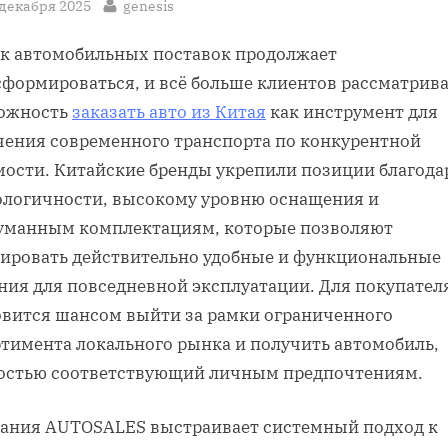
sted
By
 декабря 2025
genesis
к автомобильных поставок продолжает
сформироваться, и всё больше клиентов рассматрив
ожность
заказать авто из Китая
как инструмент для
чения современного транспорта по конкурентной
мости. Китайские бренды укрепили позиции благода
ологичности, высокому уровню оснащения и
уманным комплектациям, которые позволяют
ировать действительно удобные и функциональные
ния для повседневной эксплуатации. Для покупателя
овится шансом выйти за рамки ограниченного
ртимента локального рынка и получить автомобиль,
остью соответствующий личным предпочтениям.
ания AUTOSALES выстраивает системный подход к