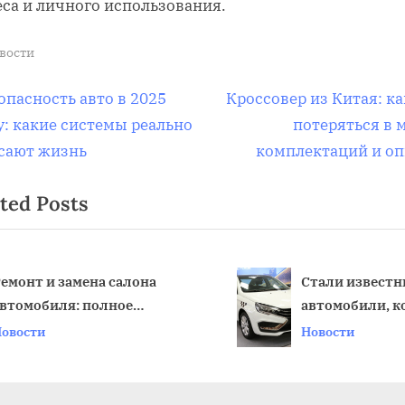
еса и личного использования.
вости
вигация
N
опасность авто в 2025
Кроссовер из Китая: ка
e
у: какие системы реально
потеряться в 
x
сают жизнь
комплектаций и о
t
писям
ted Posts
P
o
s
t
емонт и замена салона
Стали извест
втомобиля: полное
автомобили, к
:
v
преображение
соответствую
овости
Новости
критериям зак
такси