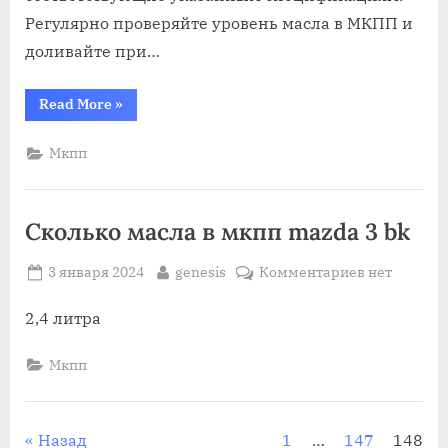
Регулярно проверяйте уровень масла в МКПП и
доливайте при…
“Что
Read More
»
заливать
в
мкпп
Мкпп
мерседес”
Сколько масла в мкпп mazda 3 bk
Posted
By
к
3 января 2024
genesis
Комментариев
нет
on
записи
Сколько
2,4 литра
масла
в
Мкпп
мкпп
mazda
3
Пагинация
Назад
1
…
147
148