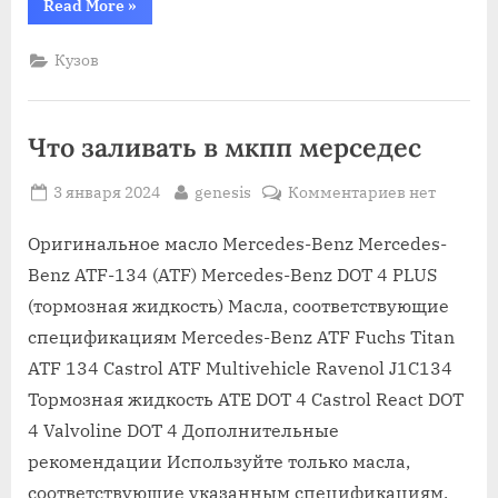
“полировка
Read More
»
кузова
авто
в
Кузов
спб”
Что заливать в мкпп мерседес
Posted
By
к
3 января 2024
genesis
Комментариев
нет
on
записи
Что
Оригинальное масло Mercedes-Benz Mercedes-
заливать
Benz ATF-134 (ATF) Mercedes-Benz DOT 4 PLUS
в
(тормозная жидкость) Масла, соответствующие
мкпп
спецификациям Mercedes-Benz ATF Fuchs Titan
мерседес
ATF 134 Castrol ATF Multivehicle Ravenol J1C134
Тормозная жидкость ATE DOT 4 Castrol React DOT
4 Valvoline DOT 4 Дополнительные
рекомендации Используйте только масла,
соответствующие указанным спецификациям.