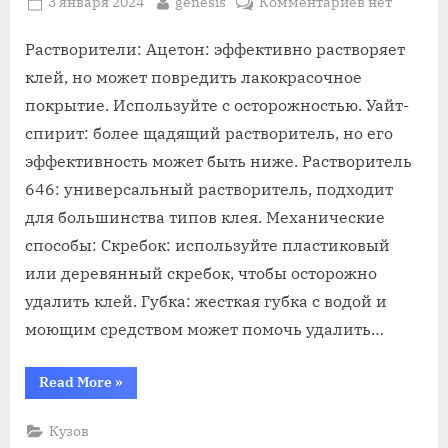
Posted
By
к
3 января 2024
genesis
Комментариев
нет
on
записи
клей
Растворители: Ацетон: эффективно растворяет
с
клей, но может повредить лакокрасочное
кузова
покрытие. Используйте с осторожностью. Уайт-
авто
спирит: более щадящий растворитель, но его
чем
эффективность может быть ниже. Растворитель
смыть
646: универсальный растворитель, подходит
для большинства типов клея. Механические
способы: Скребок: используйте пластиковый
или деревянный скребок, чтобы осторожно
удалить клей. Губка: жесткая губка с водой и
моющим средством может помочь удалить…
“клей
Read More
»
с
кузова
авто
Кузов
чем