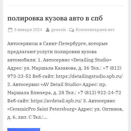
смыть”
полировка кузова авто в спб
Posted
By
к
3 января 2024
genesis
Комментариев
нет
on
записи
полировка
Автосервисы в Санкт-Петербурге, которые
кузова
предлагают услуги полировки кузова
авто
автомобиля: 1. Автосервис «Detailing Studio»
в
Адрес: ул. Маршала Казакова, д. 36 Тел.: +7 (812)
спб
973-23-52 Веб-сайт: https://detailingstudio.spb.ru/
2. Автосервис «AV Detail Studio» Адрес: пр.
Маршала Блюхера, д. 28 Тел.: +7 (812) 922-24-72
Веб-сайт: https://avdetail.spb.ru/ 3. Автосервис
«CeramicPro Saint Petersburg» Адрес: ул. Оптиков,
д. 6, лит. С Тел.:…