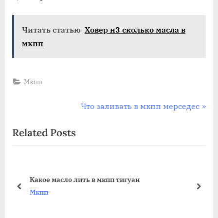
масла
в
Читать статью
Ховер н3 сколько масла в
мкпп
mazda
мкпп
3
bk
Мкпп
Навигация
N
Что заливать в мкпп мерседес
e
по
Related Posts
x
записям
t
P
o
Какое масло лить в мкпп тигуан
s
prev
next
Мкпп
t
: