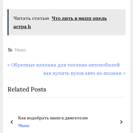
x
какое
Читать статью
Что лить в мкпп опель
масло
в
астра h
мкпп
Мкпп
Навигация
P
Обратные клапана для топлива автомобилей
r
N
как купить кузов авто из японии
по
e
e
Related Posts
записям
v
x
i
t
o
P
u
o
Как подобрать мкпп к двигателю
s
s
prev
next
Мкпп
P
t