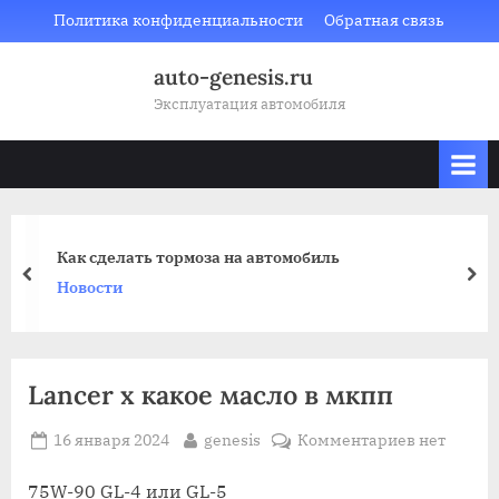
Skip
Политика конфиденциальности
Обратная связь
to
auto-genesis.ru
content
Эксплуатация автомобиля
Как сделать тормоза на автомобиль
prev
nex
Новости
Lancer x какое масло в мкпп
Posted
By
к
16 января 2024
genesis
Комментариев
нет
on
записи
Lancer
75W-90 GL-4 или GL-5