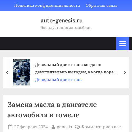
Skip
Политика конфиденциальности
Обратная связь
to
auto-genesis.ru
content
Эксплуатация автомобиля
Дизельный двигатель: когда он
действительно выгоден, а когда пора
prev
nex
смотреть на гибриды и электро
Дизельный двигатель
Замена масла в двигателе
автомобиля в гомеле
Posted
By
к
27 февраля 2024
genesis
Комментариев
нет