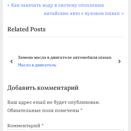
Навигация
P
Как закачать воду в систему отопления
r
N
китайские авто с кузовом пикап
по
e
e
Related Posts
записям
v
x
i
t
o
P
u
o
Замена масла в двигателе автомобиля nissan
s
s
prev
next
Масло в двигатель
P
t
o
:
Добавить комментарий
s
t
Ваш адрес email не будет опубликован.
:
Обязательные поля помечены
*
Комментарий
*