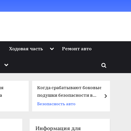
Toggle
Ходовая часть
Ремонт авто
sub-
menu
Toggle
Toggle
sub-
menu
search
form
ия
Когда срабатывают боковые
Ка
а
подушки безопасности в
м
next
автомобиле
Безопасность авто
М
Информация для