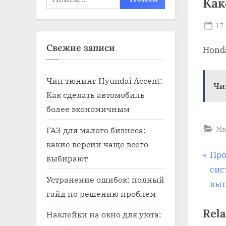
Как
Po
17
on
Свежие записи
Honda
Чип тюнинг Hyundai Accent:
Чи
Как сделать автомобиль
более экономичным
Мк
ГАЗ для малого бизнеса:
какие версии чаще всего
На
P
Про
выбирают
r
сис
по
Устранение ошибок: полный
e
вып
гайд по решению проблем
v
за
Rela
i
Наклейки на окно для уюта: