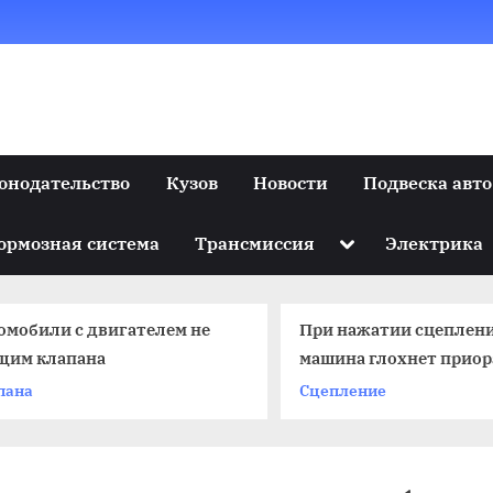
онодательство
Кузов
Новости
Подвеска авто
Toggle
ормозная система
Трансмиссия
Электрика
sub-
menu
омобили с двигателем не
При нажатии сцеплен
щим клапана
машина глохнет приор
пана
Сцепление