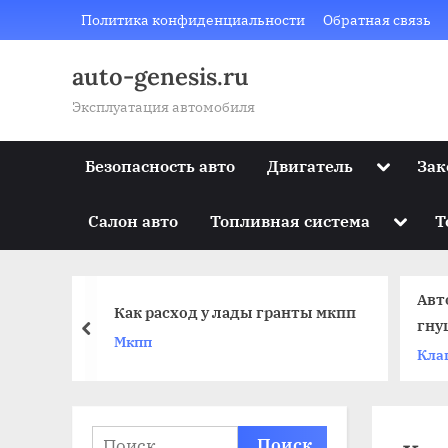
Skip
Политика конфиденциальности
Обратная связь
to
content
auto-genesis.ru
Эксплуатация автомобиля
Toggle
Безопасность авто
Двигатель
Зак
sub-
menu
Toggle
Салон авто
Топливная система
Т
sub-
menu
ды
Авт
Как расход у лады гранты мкпп
гну
prev
Мкпп
стей
Кла
Найти: