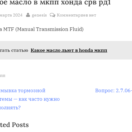
ое масло в мкпп хонда срв рд1
sted
By
к
 марта 2024
genesis
Комментариев
нет
записи
 MTF (Manual Transmission Fluid)
Какое
масло
в
тать статью
Какое масло льют в honda мкпп
мкпп
хонда
срв
рд1
пп
вигация
N
мывка тормозной
Вопрос: 2.7.06
e
темы — как часто нужно
x
олнять?
t
писям
ted Posts
P