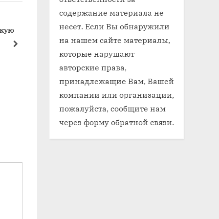
содержание материала не
несет. Если Вы обнаружили
скую
Хендай i30 какое масло в
Какое масл
на нашем сайте материалы,
мкпп
аутбек
next
которые нарушают
Мкпп
Мкпп
авторские права,
принадлежащие Вам, Вашей
компании или организации,
пожалуйста, сообщите нам
я
через форму обратной связи.