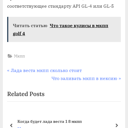
масло
соответствующее стандарту API GL-4 или GL-5
масла
в
мкпп
Читать статью
Что такое кулисы в мкпп
сх4
golf 4
Мкпп
Навигация
P
Лада веста мкпп сколько стоит
r
N
Что заливать мкпп в нексию
по
e
e
Related Posts
записям
v
x
i
t
o
P
u
o
Когда будет лада веста 1 8 мкпп
s
s
prev
next