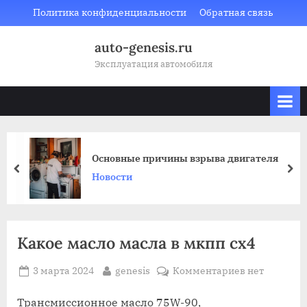
Skip
Политика конфиденциальности
Обратная связь
to
auto-genesis.ru
content
Эксплуатация автомобиля
Основные причины взрыва двигателя
prev
nex
Новости
Какое масло масла в мкпп сх4
Posted
By
к
3 марта 2024
genesis
Комментариев
нет
on
записи
Какое
Трансмиссионное масло 75W-90,