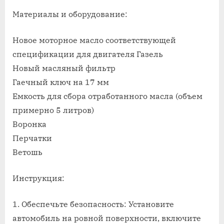
on
записи
Замена
Материалы и оборудование:
масла
в
Новое моторное масло соответствующей
двигателе
спецификации для двигателя Газель
автомобил
Новый масляный фильтр
газель
Гаечный ключ на 17 мм
Емкость для сбора отработанного масла (объем
примерно 5 литров)
Воронка
Перчатки
Ветошь
Инструкция:
1. Обеспечьте безопасность: Установите
автомобиль на ровной поверхности, включите