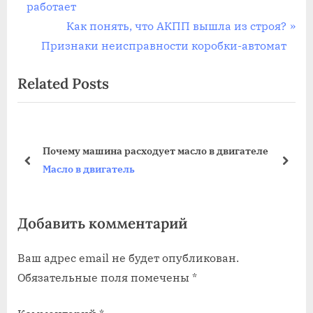
r
работает
по
e
N
Как понять, что АКПП вышла из строя?
записям
v
e
Признаки неисправности коробки-автомат
i
x
Related Posts
o
t
u
P
s
o
P
s
ода
Почему машина расходует масло в двигателе
o
t
prev
next
Масло в двигатель
s
:
t
Добавить комментарий
:
Ваш адрес email не будет опубликован.
Обязательные поля помечены
*