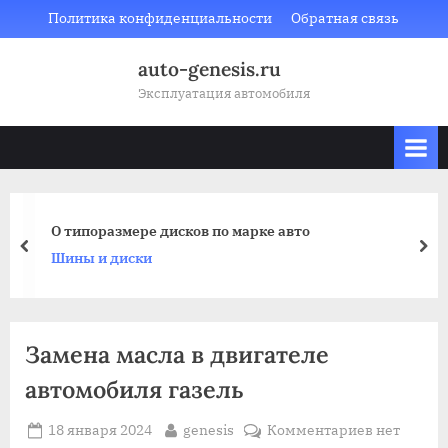
Skip
Политика конфиденциальности
Обратная связь
to
auto-genesis.ru
content
Эксплуатация автомобиля
О типоразмере дисков по марке авто
prev
nex
Шины и диски
Замена масла в двигателе
автомобиля газель
Posted
By
к
18 января 2024
genesis
Комментариев
нет