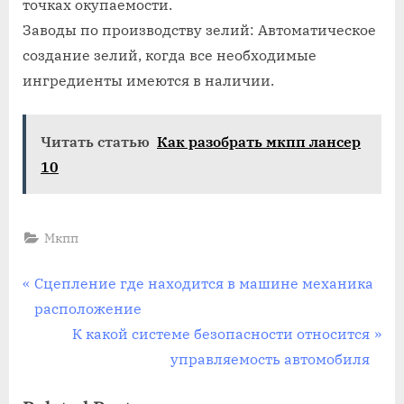
точках окупаемости.
Заводы по производству зелий: Автоматическое
создание зелий, когда все необходимые
ингредиенты имеются в наличии.
Читать статью
Как разобрать мкпп лансер
10
Мкпп
Навигация
P
Сцепление где находится в машине механика
r
расположение
по
e
N
К какой системе безопасности относится
записям
v
e
управляемость автомобиля
i
x