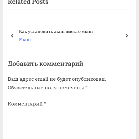
Related Posts
o
t
u
P
s
o
P
s
Как установить акпп вместо мкпп
o
t
prev
next
Мкпп
s
:
t
Добавить комментарий
:
Ваш адрес email не будет опубликован.
Обязательные поля помечены
*
Комментарий
*