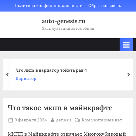
Skip
Политика конфиденциальности
Обратная связь
to
auto-genesis.ru
content
Эксплуатация автомобиля
Что лить в вариатор тойота рав 4
prev
nex
Вариатор
Что такое мкпп в майнкрафте
Posted
By
к
9 февраля 2024
genesis
Комментариев
нет
on
записи
Что
МКПП в Майнкрафте означает Многокубиковый