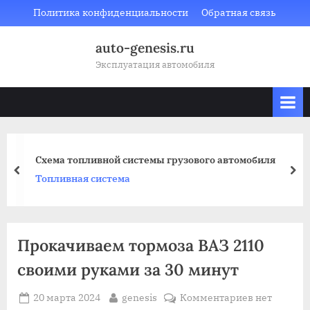
Skip
Политика конфиденциальности
Обратная связь
to
auto-genesis.ru
content
Эксплуатация автомобиля
Схема топливной системы грузового автомобиля
prev
nex
Топливная система
Прокачиваем тормоза ВАЗ 2110
своими руками за 30 минут
Posted
By
к
20 марта 2024
genesis
Комментариев
нет