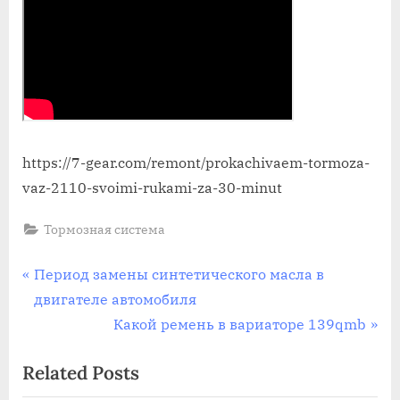
https://7-gear.com/remont/prokachivaem-tormoza-
vaz-2110-svoimi-rukami-za-30-minut
Тормозная система
Навигация
P
Период замены синтетического масла в
r
двигателе автомобиля
по
e
N
Какой ремень в вариаторе 139qmb
записям
v
e
Related Posts
i
x
o
t