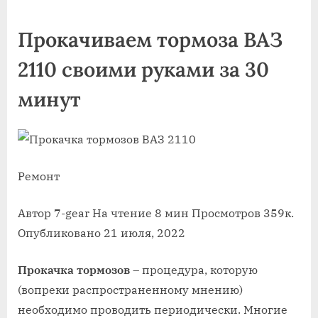
on
записи
Прокачива
Прокачиваем тормоза ВАЗ
тормоза
ВАЗ
2110 своими руками за 30
2110
своими
минут
руками
за
30
минут
Ремонт
Автор 7-gear На чтение 8 мин Просмотров 359к.
Опубликовано 21 июля, 2022
Прокачка тормозов
– процедура, которую
(вопреки распространенному мнению)
необходимо проводить периодически. Многие