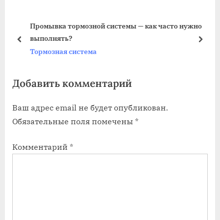
u
P
ак часто нужно
Устройство и работа пневматической т
s
o
системы
P
s
prev
next
Тормозная система
o
t
s
:
Добавить комментарий
t
:
Ваш адрес email не будет опубликован.
Обязательные поля помечены
*
Комментарий
*