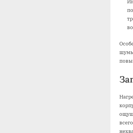
Ин
по
тр
во
Особ
шумы
повы
За
Нагре
корп
ощуща
всег
нехв