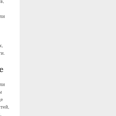
в,
ли
х,
и.
е
сли
ы
ще
тей,
.