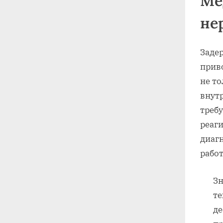
Ме
не
Заде
приво
не то
внут
треб
реаг
диаг
рабо
Зн
те
де