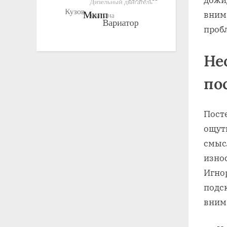
вним
проб
Не
по
Пост
ощут
смыс
изно
Игнор
подск
вним