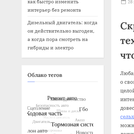
как быстро изменить
Po
28
on
интерьер без ремонта
Дизельный двигатель: когда
Ск
он действительно выгоден,
те
а когда пора смотреть на
гибриды и электро
чт
Люба
Облако тегов
о св
цело
инте
дове
сельх
можн
дожид