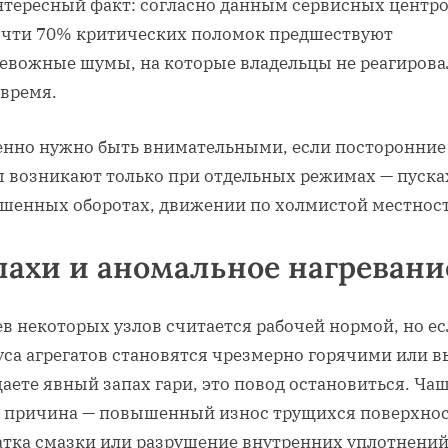
тересный факт: согласно данным сервисных центро
чти 70% критических поломок предшествуют
евожные шумы, на которые владельцы не реагирова
время.
енно нужно быть внимательными, если посторонние
 возникают только при отдельных режимах — пуска
шенных оборотах, движении по холмистой местност
пахи и аномальное нагревани
в некоторых узлов считается рабочей нормой, но е
уса агрегатов становятся чрезмерно горячими или в
ете явный запах гари, это повод остановиться. Ча
о причина — повышенный износ трущихся поверхнос
атка смазки или разрушение внутренних уплотнений