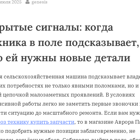
sted
By
 июля 2025
genesis
рытые сигналы: когда
хника в поле подсказывает,
о ей нужны новые детали
я сельскохозяйственная машина подсказывает влад
оих потребностях не только явными поломками, но и
й цепочкой малозаметных проявлений. В условиях
нсивной работы легко не заметить первые звоночки 
сти ситуацию до масштабного ремонта. Если вам нуж
оз технику купить запчасти
, то в магазине Аврора П
о подобрать нужные позиции заблаговременно, не
аясь серьёзных сбоев. Собираясь выйти в поле, обр