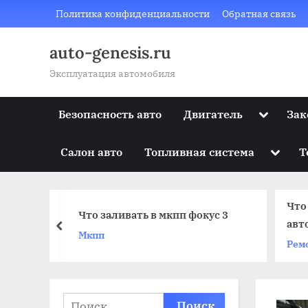
Skip
Политика конфиденциальности
Обратная связь
to
content
auto-genesis.ru
Эксплуатация автомобиля
Toggle
Безопасность авто
Двигатель
Зак
sub-
menu
Toggle
Салон авто
Топливная система
Т
sub-
menu
Что
Что заливать в мкпп фокус 3
тно
авт
prev
Мкпп
Рем
Найти: