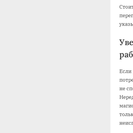
Стои
пере
указы
Уве
ра
Если
потр
не с
Нере
магис
тольк
неис