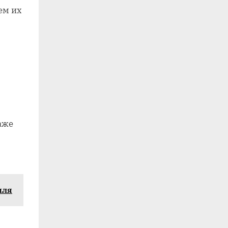
ем их
аже
иля