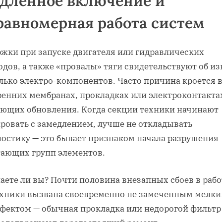
дленное включение и
равномерная работа систем
ржки при запуске двигателя или гидравлических
дов, а также «провалы» тяги свидетельствуют об из
лько электро-компонентов. Часто причина кроется 
ренних мембранах, прокладках или электроконтакта
ующих обновления. Когда секции техники начинают
ировать с замедлением, лучше не откладывать
ностику — это бывает признаком начала разрушения
тающих групп элементов.
аете ли вы? Почти половина внезапных сбоев в рабо
хники вызвана своевременно не замеченным мелк
фектом — обычная прокладка или недорогой фильтр