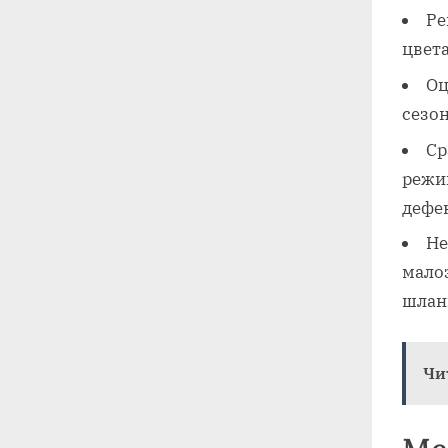
Ре
цвета
Оц
сезон
Ср
режи
дефе
Не
мало
шлан
Чи