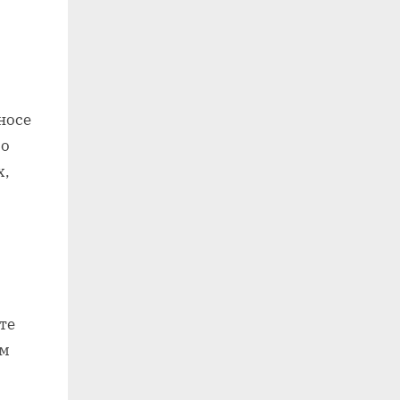
носе
во
х,
те
им