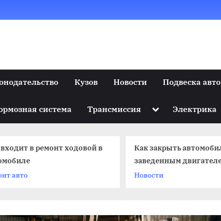
онодательство
Кузов
Новости
Подвеска авто
Toggle
ормозная система
Трансмиссия
Электрика
sub-
menu
 входит в ремонт ходовой в
Как закрыть автомобил
омобиле
заведенным двигател
онт авто
Новости