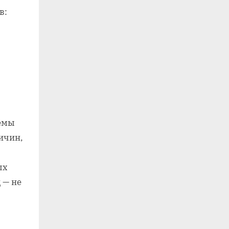
в:
ъёмы
ичин,
ых
 — не