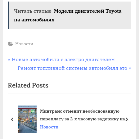
Читать статью
Модели двигателей Toyota
на автомобилях
Новости
Навигация
P
Новые автомобили с электро двигателем
r
N
Ремонт топливной системы автомобиля это
по
e
e
Related Posts
записям
v
x
i
t
o
P
,45
Минтранс отменит необоснованную
u
o
переплату за 2-х часовую задержку на
s
s
prev
next
трассе М-11
Новости
P
t
o
: