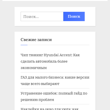
s
t
Найти:
:
Свежие записи
Чип тюнинг Hyundai Accent: Как
сделать автомобиль более
экономичным
ГАЗ для малого бизнеса: какие версии
чаще всего выбирают
Устранение ошибок: полный гайд по
решению проблем
Наклейки на окно для уюта: как