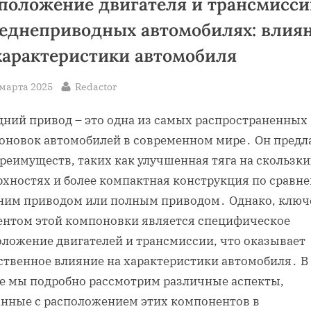
положение двигателя и трансмисси
еднеприводных автомобилях: влия
характеристики автомобиля
sted
By
 марта 2025
Redactor
дний привод – это одна из самых распространенных
оновок автомобилей в современном мире․ Он предл
реимуществ, таких как улучшенная тяга на скользки
рхностях и более компактная конструкция по сравн
дним приводом или полным приводом․ Однако, клю
ентом этой компоновки является специфическое
оложение двигателей и трансмиссии, что оказывает
ственное влияние на характеристики автомобиля․ В
ье мы подробно рассмотрим различные аспекты,
анные с расположением этих компонентов в