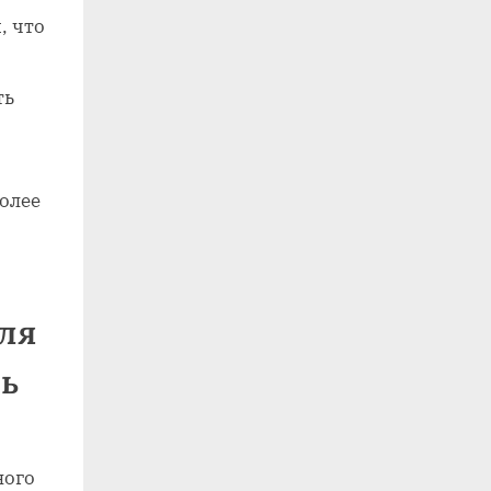
, что
ть
более
ля
ть
ного