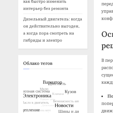
как быстро изменить
пере
интерьер без ремонта
упра
конф
Дизельный двигатель: когда
он действительно выгоден,
Ос
а когда пора смотреть на
гибриды и электро
ре
В пе
Облако тегов
расп
суще
кажд
По
попе
движ