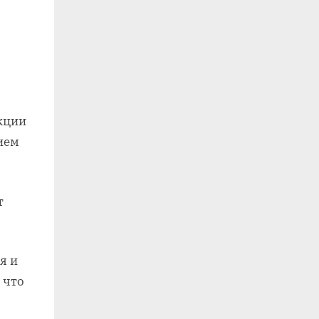
кции
ием
т
я и
 что