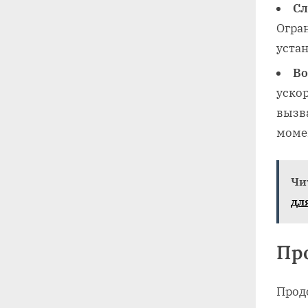
Сл
Огра
уста
Во
ускор
вызв
моме
Чи
дл
Пр
Прод