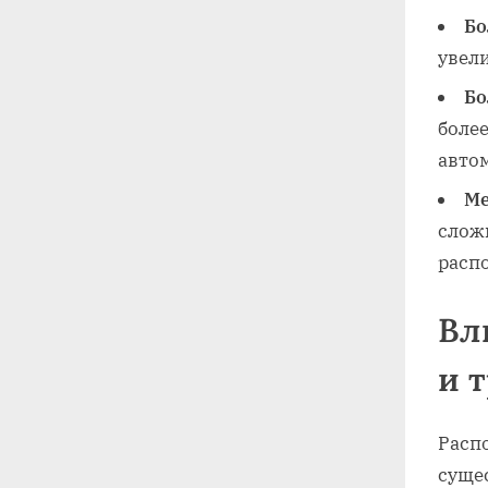
Бо
увел
Бо
более
авто
Ме
слож
расп
Вл
и 
Расп
суще