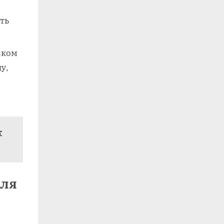
ть
зком
у,
т
еля