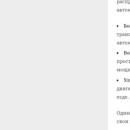
расп
авто
Бо
тран
авто
Во
прос
мощн
Ул
двиг
езде․
Одна
свои 