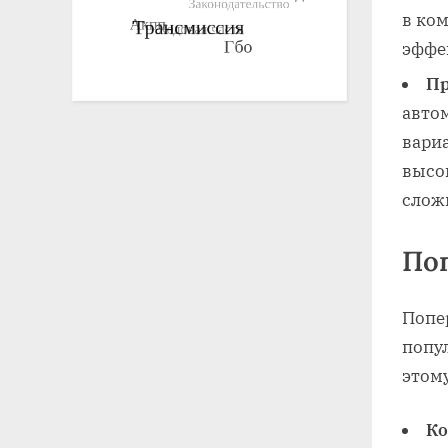
в ко
эффе
Пр
авто
вариа
высок
слож
По
Попе
попу
этому
Ко