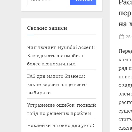
Рас
пер
на 
Свежие записи
Po
25
on
Чип тюнинг Hyundai Accent:
Пере
Как сделать автомобиль
комп
более экономичным
ряд п
ГАЗ для малого бизнеса:
пове
какие версии чаще всего
с за
выбирают
элем
расп
Устранение ошибок: полный
суще
гайд по решению проблем
стат
Наклейки на окно для уюта:
связ