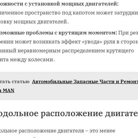
ожности с установкой мощных двигателей:
ниченное пространство под капотом может затрудни
новку мощных двигателей․
зможные проблемы с крутящим моментом:
При ре
ении может возникать эффект «увода» руля в сторон
анный неравномерным распределением крутящего
нта между колесами․
тать статью
Автомобильные Запасные Части и Ремон
я MAN
одольное расположение двигат
ольное расположение двигателя – это менее