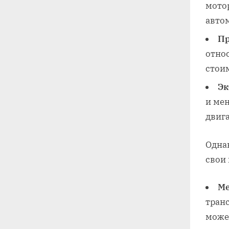
мото
авто
Пр
относ
стои
Эк
и ме
двиг
Одна
свои 
Ме
тран
може