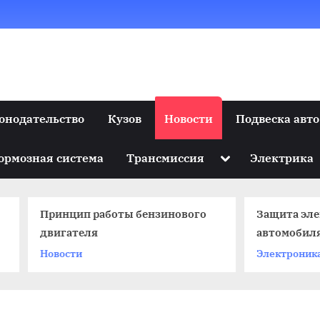
онодательство
Кузов
Новости
Подвеска авто
Toggle
ормозная система
Трансмиссия
Электрика
sub-
menu
нцип работы бензинового
Защита электроники
гателя
автомобиля
ости
Электроника