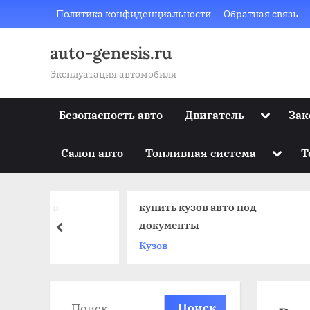
Skip
Политика конфиденциальности
Обратная связь
to
content
auto-genesis.ru
Эксплуатация автомобиля
Toggle
Безопасность авто
Двигатель
Зак
sub-
menu
Toggle
Салон авто
Топливная система
Т
sub-
menu
в
купить кузов авто под
При
документы
дви
prev
Кузов
Нов
Найти: