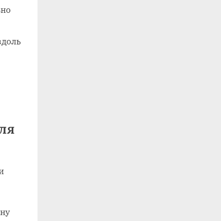
ьно
вдоль
ля
и
ину