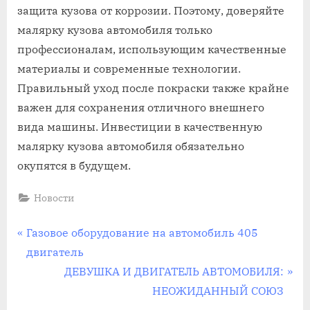
защита кузова от коррозии. Поэтому, доверяйте
малярку кузова автомобиля только
профессионалам, использующим качественные
материалы и современные технологии.
Правильный уход после покраски также крайне
важен для сохранения отличного внешнего
вида машины. Инвестиции в качественную
малярку кузова автомобиля обязательно
окупятся в будущем.
Новости
Навигация
P
Газовое оборудование на автомобиль 405
r
двигатель
по
e
N
ДЕВУШКА И ДВИГАТЕЛЬ АВТОМОБИЛЯ:
записям
v
e
НЕОЖИДАННЫЙ СОЮЗ
i
x