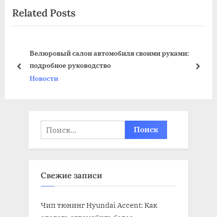
Related Posts
o
t
u
P
s
o
Велюровый салон автомобиля своими руками:
P
s
подробное руководство
o
t
prev
next
Новости
s
:
t
:
Найти:
Свежие записи
Чип тюнинг Hyundai Accent: Как