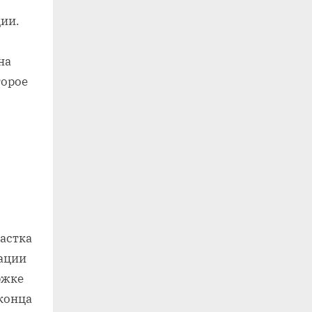
ии.
на
торое
частка
зации
ржке
конца