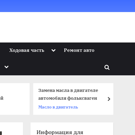
Toggle
Ходовая часть
Ремонт авто
sub-
menu
Toggle
Toggle
sub-
menu
search
form
Замена масла в двигателе
вл
ей
автомобиля фольксваген
next
Ку
Масло в двигатель
Информация для