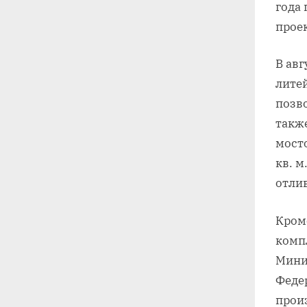
года 
проек
В авг
лите
позво
такж
мосто
кв. м
отлив
Кроме
комп
Мини
Феде
прои