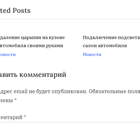
t
писям
ted Posts
P
o
s
t
даление царапин на кузове
Подключение подсветк
втомобиля своими руками
салон автомобиля
:
v
овости
Новости
авить комментарий
дрес email не будет опубликован.
Обязательные пол
чены
*
ентарий
*