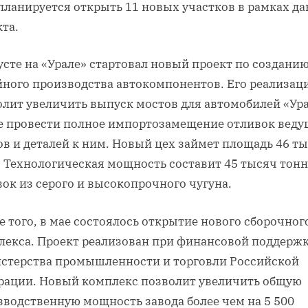
планируется открыть 11 новых участков в рамках д
та.
усте на «Урале» стартовал новый проект по создани
йного производства автокомпонентов. Его реализац
лит увеличить выпуск мостов для автомобилей «Ура
е провести полное импортозамещение отливок вед
в и деталей к ним. Новый цех займет площадь 46 т
. Технологическая мощность составит 45 тысяч тонн
ок из серого и высокопрочного чугуна.
 того, в мае состоялось открытие нового сборочног
лекса. Проект реализован при финансовой поддерж
стерства промышленности и торговли Российской
рации. Новый комплекс позволит увеличить общую
зводственную мощность завода более чем на 5 500