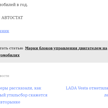
обилей в год.
: АВТОСТАТ
чник
тать статью
Марки блоков управления двигателем на
томобилях
вости
вигация
N
еры рассказали, как
LADA Vesta отметила
e
ый утильсбор скажется
л
x
авторынке