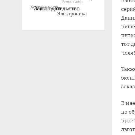
В янв
сери
Данны
пише
инте
тот 
Челя
Также
экспл
зака
В мае
по об
прое
льго