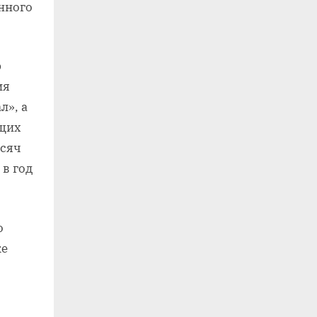
анного
ю
ия
л», а
ущих
ысяч
 в год
о
ке