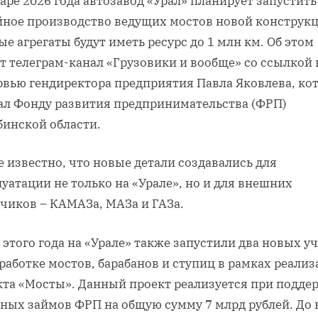
аре 2026 года автозавод «Урал» планирует запустить
йное производство ведущих мостов новой конструкц
е агрегаты будут иметь ресурс до 1 млн км. Об этом
т телеграм-канал «Грузовики и вообще» со ссылкой 
рвью гендиректора предприятия Павла Яковлева, ко
дал Фонду развития предпринимательства (ФРП)
бинской области.
 известно, что новые детали создавались для
уатации не только на «Урале», но и для внешних
зчиков – КАМАЗа, МАЗа и ГАЗа.
 этого года на «Урале» также запустили два новых у
работке мостов, барабанов и ступиц в рамках реали
кта «Мосты». Данный проект реализуется при подде
тных займов ФРП на общую сумму 7 млрд рублей. До 