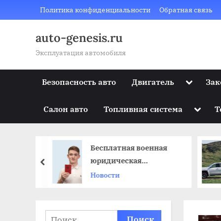
Skip
Политика конфиденциальности
Обратная связь
to
content
auto-genesis.ru
Эксплуатация автомобиля
Toggle
Безопасность авто
Двигатель
Зак
sub-
menu
Toggle
Салон авто
Топливная система
Т
sub-
menu
Бесплатная военная
юридическая
prev
консультация: решение
Новости
типичных проблем
военнослужащих
Найти: