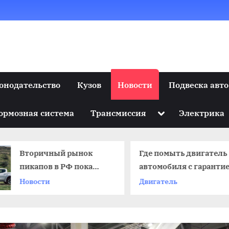
онодательство
Кузов
Новости
Подвеска авто
Toggle
ормозная система
Трансмиссия
Электрика
sub-
menu
Вторичный рынок
Где помыть двигатель
пикапов в РФ пока
автомобиля с гаранти
находится «в минусе»
Новости
Двигатель