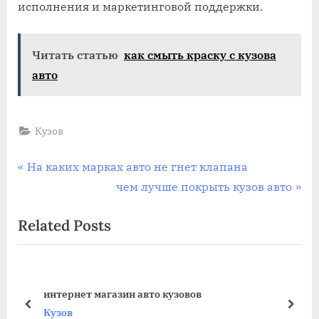
исполнения и маркетинговой поддержки.
Читать статью
как смыть краску с кузова
авто
Кузов
Навигация
P
На каких марках авто не гнет клапана
r
N
чем лучше покрыть кузов авто
по
e
e
Related Posts
записям
v
x
i
t
o
P
u
o
вов
купить бу авто бмв 39 кузов
s
s
prev
next
Кузов