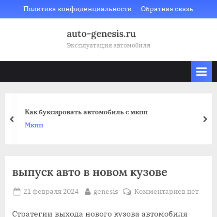
Skip
Политика конфиденциальности
Обратная связь
to
auto-genesis.ru
content
Эксплуатация автомобиля
Как буксировать автомобиль с мкпп
prev
nex
Мкпп
выпуск авто в новом кузове
Posted
By
к
21 февраля 2024
genesis
Комментариев
нет
on
записи
выпуск
Стратегии выхода нового кузова автомобиля