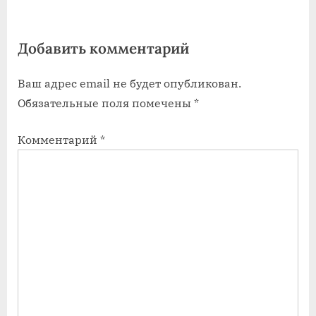
P
t
o
:
Добавить комментарий
s
t
Ваш адрес email не будет опубликован.
:
Обязательные поля помечены
*
Комментарий
*